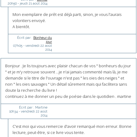
20h50
-
jeudi 21
août 2014
Mon exemplaire de prêt est déjà parti, sinon, je vous l'aurais
volontiers envoyé.
A bientôt.
Écrit par :
Bonheur du
jour
07h05
-
vendredi 22
août
2014
Bonjour . Je lis toujours avec plaisir chacun de vos " bonheurs du jour
" et je m'y retrouve souvent ...je n'ai jamais commenté mais là, je me
demande si le titre de l'ouvrage n'est pas " les oies des neiges " et
non " les oies sauvages " Un détail sûrement mais qui facilitera sans
doute la recherche du livre !
continuez à me donner un peu de poésie dans le quotidien . martine
Écrit par :
Martine
10h34
-
vendredi 22
août
2014
C'est moi qui vous remercie d'avoir remarqué mon erreur. Bonne
lecture, peut-être, si ce livre vous tente.