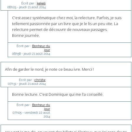
Écrit par :
kekeli
06h25
-
jeudi 21
août 2014
C'est assez systématique chez moi, la relecture. Parfois, je suis
tellement passionnée par un livre que je le lis un peu vite. La
relecture permet de découvrir de nouveaux passages.
Bonne journée.
Écrit par :
Bonheur du
jour
06h58
-
jeudi 21
août 2014
Afin de garder le nord, je note ce beau ivre. Merci !
Écrit par :
christw
07h31
-
jeudi 21
août 2014
Bonne lecture. C'est Dominique qui me l'a conseillé.
Écrit par :
Bonheur du
jour
07h05
-
vendredi 22
août
2014