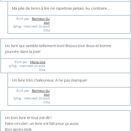
Ma pile de livres à lire ne rapetisse jamais. Au contraire....
Écrit par :
Bonheur du
jour
15h39
-
mercredi 20
août
2014
Un livre qui semble tellement bon! Bisous tout doux et bonne
journée dans la joie!
Écrit par :
Maria-lina
12h35
-
mercredi 20
août
2014
Un livre très chaleureux. A ne pas manquer.
Écrit par :
Bonheur du
jour
15h35
-
mercredi 20
août
2014
Un bon livre et tout est dit !
Faire circuler, un livre est fait pour ça aussi.
Bon après-midi.