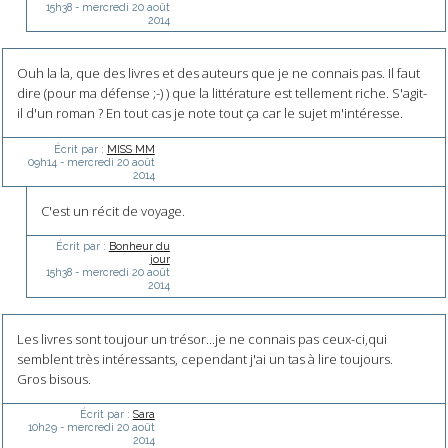
15h38
-
mercredi 20
août
2014
Ouh la la, que des livres et des auteurs que je ne connais pas. Il faut
dire (pour ma défense ;-) ) que la littérature est tellement riche. S'agit-
il d'un roman ? En tout cas je note tout ça car le sujet m'intéresse.
Écrit par :
MISS MM
09h14
-
mercredi 20
août
2014
C'est un récit de voyage.
Écrit par :
Bonheur du
jour
15h38
-
mercredi 20
août
2014
Les livres sont toujour un trésor...je ne connais pas ceux-ci,qui
semblent très intéressants, cependant j'ai un tas à lire toujours.
Gros bisous.
Écrit par :
Sara
10h29
-
mercredi 20
août
2014