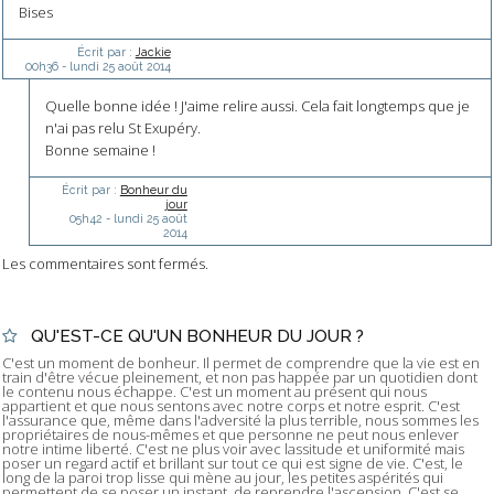
Bises
Écrit par :
Jackie
00h36
-
lundi 25
août 2014
Quelle bonne idée ! J'aime relire aussi. Cela fait longtemps que je
n'ai pas relu St Exupéry.
Bonne semaine !
Écrit par :
Bonheur du
jour
05h42
-
lundi 25
août
2014
Les commentaires sont fermés.
QU'EST-CE QU'UN BONHEUR DU JOUR ?
C'est un moment de bonheur. Il permet de comprendre que la vie est en
train d'être vécue pleinement, et non pas happée par un quotidien dont
le contenu nous échappe. C'est un moment au présent qui nous
appartient et que nous sentons avec notre corps et notre esprit. C'est
l'assurance que, même dans l'adversité la plus terrible, nous sommes les
propriétaires de nous-mêmes et que personne ne peut nous enlever
notre intime liberté. C'est ne plus voir avec lassitude et uniformité mais
poser un regard actif et brillant sur tout ce qui est signe de vie. C'est, le
long de la paroi trop lisse qui mène au jour, les petites aspérités qui
permettent de se poser un instant, de reprendre l'ascension. C'est se