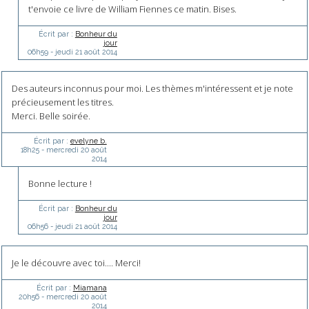
t'envoie ce livre de William Fiennes ce matin. Bises.
Écrit par :
Bonheur du
jour
06h59
-
jeudi 21
août 2014
Des auteurs inconnus pour moi. Les thèmes m'intéressent et je note
précieusement les titres.
Merci. Belle soirée.
Écrit par :
evelyne b.
18h25
-
mercredi 20
août
2014
Bonne lecture !
Écrit par :
Bonheur du
jour
06h56
-
jeudi 21
août 2014
Je le découvre avec toi.... Merci!
Écrit par :
Miamana
20h56
-
mercredi 20
août
2014