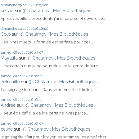
dimanche 09
août 2026
07h16
keisha
sur
3°. Chalamov : Mes Bibliothèques
Après vos billets précédents j'ai emprunté et dévoré ce...
dimanche 09
août 2026
06h27
Colo
sur
3°. Chalamov : Mes Bibliothèques
Des livres muets, la formule est parfaite pour ces...
samedi 08
août 2026
19h07
Mayalila
sur
3°. Chalamov : Mes Bibliothèques
Il est certain que je ne peux plus lire le genre de livre...
samedi 08
août 2026
16h21
Pétronille
sur
3°. Chalamov : Mes Bibliothèques
Témoignage terrifiant ! Dans les moments difficiles...
samedi 08
août 2026
16h12
Andrée
sur
3°. Chalamov : Mes Bibliothèques
Il peut être difficile de lire certains livres parce...
samedi 08
août 2026
16h07
celine
sur
3°. Chalamov : Mes Bibliothèques
le goulag était fait pour broyer les hommes, les empêcher...