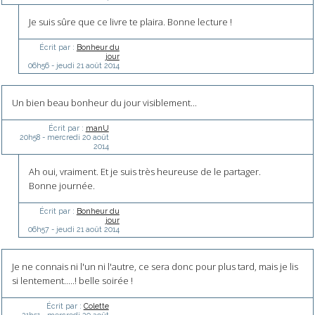
Je suis sûre que ce livre te plaira. Bonne lecture !
Écrit par :
Bonheur du
jour
06h56
-
jeudi 21
août 2014
Un bien beau bonheur du jour visiblement...
Écrit par :
manU
20h58
-
mercredi 20
août
2014
Ah oui, vraiment. Et je suis très heureuse de le partager.
Bonne journée.
Écrit par :
Bonheur du
jour
06h57
-
jeudi 21
août 2014
Je ne connais ni l'un ni l'autre, ce sera donc pour plus tard, mais je lis
si lentement.....! belle soirée !
Écrit par :
Colette
21h51
-
mercredi 20
août