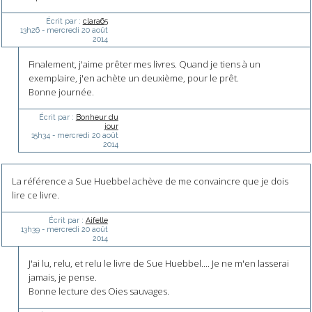
Écrit par :
clara65
13h26
-
mercredi 20
août
2014
Finalement, j'aime prêter mes livres. Quand je tiens à un
exemplaire, j'en achète un deuxième, pour le prêt.
Bonne journée.
Écrit par :
Bonheur du
jour
15h34
-
mercredi 20
août
2014
La référence a Sue Huebbel achève de me convaincre que je dois
lire ce livre.
Écrit par :
Aifelle
13h39
-
mercredi 20
août
2014
J'ai lu, relu, et relu le livre de Sue Huebbel.... Je ne m'en lasserai
jamais, je pense.
Bonne lecture des Oies sauvages.