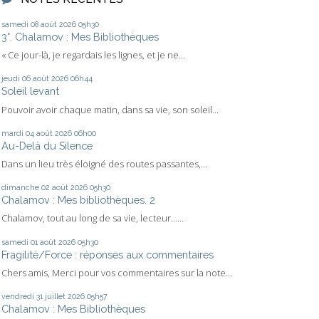
samedi 08
août 2026
05h30
3°. Chalamov : Mes Bibliothèques
« Ce jour-là, je regardais les lignes, et je ne...
jeudi 06
août 2026
06h44
Soleil levant
Pouvoir avoir chaque matin, dans sa vie, son soleil...
mardi 04
août 2026
06h00
Au-Delà du Silence
Dans un lieu très éloigné des routes passantes,...
dimanche 02
août 2026
05h30
Chalamov : Mes bibliothèques. 2
Chalamov, tout au long de sa vie, lecteur…...
samedi 01
août 2026
05h30
Fragilité/Force : réponses aux commentaires
Chers amis, Merci pour vos commentaires sur la note...
vendredi 31
juillet 2026
05h57
Chalamov : Mes Bibliothèques