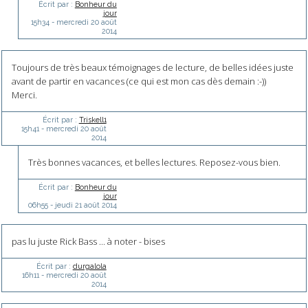
Écrit par :
Bonheur du
jour
15h34
-
mercredi 20
août
2014
Toujours de très beaux témoignages de lecture, de belles idées juste
avant de partir en vacances (ce qui est mon cas dès demain :-))
Merci.
Écrit par :
Triskell1
15h41
-
mercredi 20
août
2014
Très bonnes vacances, et belles lectures. Reposez-vous bien.
Écrit par :
Bonheur du
jour
06h55
-
jeudi 21
août 2014
pas lu juste Rick Bass ... à noter - bises
Écrit par :
durgalola
16h11
-
mercredi 20
août
2014