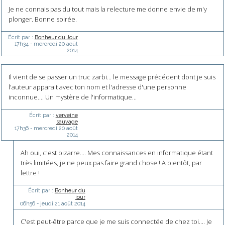
Je ne connais pas du tout mais la relecture me donne envie de m'y
plonger. Bonne soirée.
Écrit par :
Bonheur du Jour
17h34
-
mercredi 20
août
2014
Il vient de se passer un truc zarbi... le message précédent dont je suis
l'auteur apparait avec ton nom et l'adresse d'une personne
inconnue.... Un mystère de l'informatique...
Écrit par :
verveine
sauvage
17h36
-
mercredi 20
août
2014
Ah oui, c'est bizarre.... Mes connaissances en informatique étant
très limitées, je ne peux pas faire grand chose ! A bientôt, par
lettre !
Écrit par :
Bonheur du
jour
06h56
-
jeudi 21
août 2014
C'est peut-être parce que je me suis connectée de chez toi.... Je