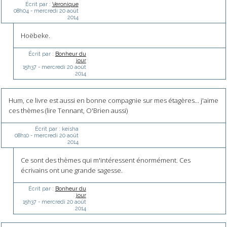
Écrit par :
Veronique
08h04
-
mercredi 20
août
2014
Hoëbeke.
Écrit par :
Bonheur du
jour
15h37
-
mercredi 20
août
2014
Hum, ce livre est aussi en bonne compagnie sur mes étagères... j'aime
ces thèmes (lire Tennant, O'Brien aussi)
Écrit par :
keisha
08h10
-
mercredi 20
août
2014
Ce sont des thèmes qui m'intéressent énormément. Ces
écrivains ont une grande sagesse.
Écrit par :
Bonheur du
jour
15h37
-
mercredi 20
août
2014