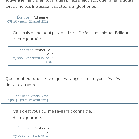
souvent je me dis, en voyant des billets si élogieux, que j'ai sans doute
tort de ne pas lire assez les auteurs anglophones...
Écrit par :
Adrienne
07h46
-
jeudi 21
août 2014
Oui, mais on ne peut pas tout lire.... Et c'est tant mieux, d'ailleurs.
Bonne journée.
Écrit par :
Bonheur du
jour
07h06
-
vendredi 22
août
2014
Quel bonheur que ce livre qui est rangé sur un rayon très très
similaire au votre
Écrit par :
ivredelivres
13h04
-
jeudi 21
août 2014
Mais c'est vous qui me l'avez fait connaître....
Bonne journée.
Écrit par :
Bonheur du
jour
07h06
-
vendredi 22
août