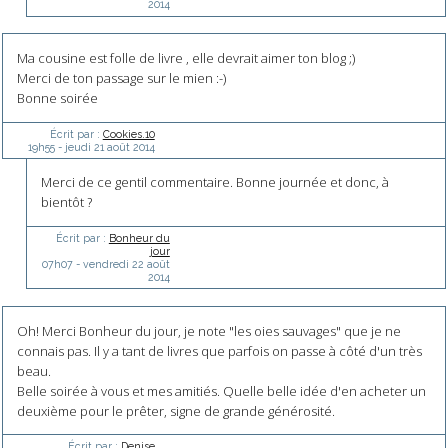
2014
Ma cousine est folle de livre , elle devrait aimer ton blog ;)
Merci de ton passage sur le mien :-)
Bonne soirée
Écrit par :
Cookies.10
19h55
-
jeudi 21
août 2014
Merci de ce gentil commentaire. Bonne journée et donc, à
bientôt ?
Écrit par :
Bonheur du
jour
07h07
-
vendredi 22
août
2014
Oh! Merci Bonheur du jour, je note "les oies sauvages" que je ne
connais pas. Il y a tant de livres que parfois on passe à côté d'un très
beau.
Belle soirée à vous et mes amitiés. Quelle belle idée d'en acheter un
deuxième pour le prêter, signe de grande générosité.
Écrit par :
Denise