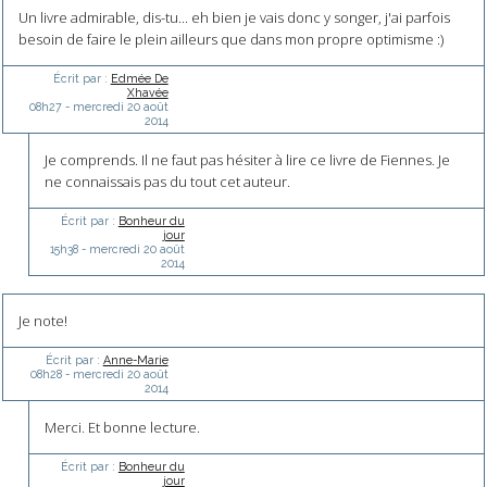
Un livre admirable, dis-tu... eh bien je vais donc y songer, j'ai parfois
besoin de faire le plein ailleurs que dans mon propre optimisme :)
Écrit par :
Edmée De
Xhavée
08h27
-
mercredi 20
août
2014
Je comprends. Il ne faut pas hésiter à lire ce livre de Fiennes. Je
ne connaissais pas du tout cet auteur.
Écrit par :
Bonheur du
jour
15h38
-
mercredi 20
août
2014
Je note!
Écrit par :
Anne-Marie
08h28
-
mercredi 20
août
2014
Merci. Et bonne lecture.
Écrit par :
Bonheur du
jour