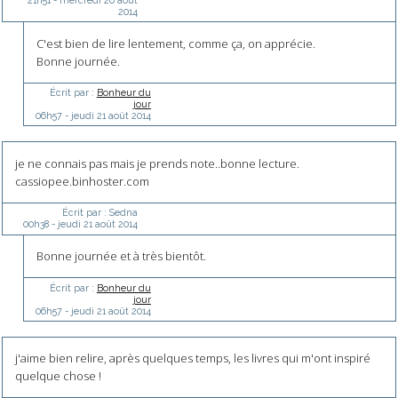
2014
C'est bien de lire lentement, comme ça, on apprécie.
Bonne journée.
Écrit par :
Bonheur du
jour
06h57
-
jeudi 21
août 2014
je ne connais pas mais je prends note..bonne lecture.
cassiopee.binhoster.com
Écrit par :
Sedna
00h38
-
jeudi 21
août 2014
Bonne journée et à très bientôt.
Écrit par :
Bonheur du
jour
06h57
-
jeudi 21
août 2014
j'aime bien relire, après quelques temps, les livres qui m'ont inspiré
quelque chose !