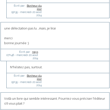
Écrit par :
Bonheur du
jour
15h35
-
mercredi 20
août
2014
une délectation pas lu ..mais..je lirai
merci
bonne journée :)
Écrit par :
nays
07h46
-
mercredi 20
août
2014
N'hésitez pas, surtout.
Écrit par :
Bonheur du
jour
15h35
-
mercredi 20
août
2014
Voilà un livre qui semble intéressant. Pourriez-vous préciser l'éditeur
s'il vous plait ?