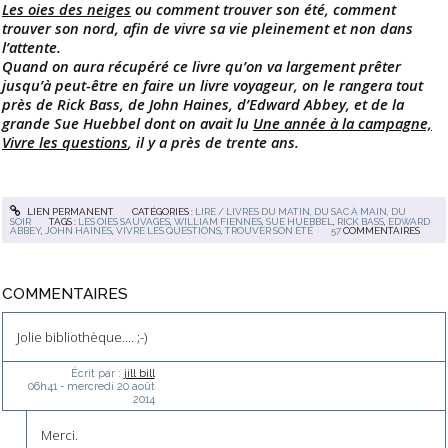
Les oies des neiges
ou comment trouver son été, comment
trouver son nord, afin de vivre sa vie pleinement et non dans
l’attente.
Quand on aura récupéré ce livre qu’on va largement prêter
jusqu’à peut-être en faire un livre voyageur, on le rangera tout
près de Rick Bass, de John Haines, d’Edward Abbey, et de la
grande Sue Huebbel dont on avait lu
Une année à la campagne,
Vivre les questions
, il y a près de trente ans.
LIEN PERMANENT
CATÉGORIES :
LIRE / LIVRES DU MATIN, DU SAC À MAIN, DU
SOIR
TAGS :
LES OIES SAUVAGES
,
WILLIAM FIENNES
,
SUE HUEBBEL
,
RICK BASS
,
EDWARD
ABBEY
,
JOHN HAINES
,
VIVRE LES QUESTIONS
,
TROUVER SON ÉTÉ
57
COMMENTAIRES
COMMENTAIRES
Jolie bibliothèque.... ;-)
Écrit par :
jill bill
06h41
-
mercredi 20
août
2014
Merci.