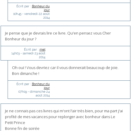
Écrit par :
Bonheur du
jour
10h45
-
vendredi 22
août
2014
Je pense que je devrais lire ce livre. Qu'en pensez vous Cher
Bonheur du jour ?
Écrit par :
mel
14h03
-
samedi 23
août
2014
Oh oui ! Vous devriez car il vous donnerait beaucoup de joie.
Bon dimanche !
Écrit par :
Bonheur du
jour
07h19
-
dimanche 24
août 2014
Je ne connais pas ces livres qui m'ont l'air très bien, pour ma part j'ai
profité de mes vacances pour replonger avec bonheur dans Le
Petit Prince
Bonne fin de soirée