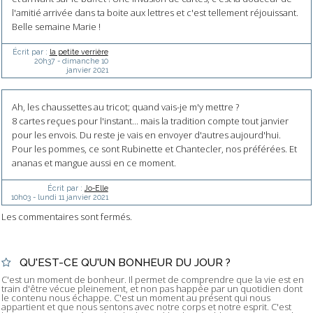
l'amitié arrivée dans ta boite aux lettres et c'est tellement réjouissant.
Belle semaine Marie !
Écrit par :
la petite verrière
20h37
-
dimanche 10
janvier 2021
Ah, les chaussettes au tricot; quand vais-je m'y mettre ?
8 cartes reçues pour l'instant... mais la tradition compte tout janvier
pour les envois. Du reste je vais en envoyer d'autres aujourd'hui.
Pour les pommes, ce sont Rubinette et Chantecler, nos préférées. Et
ananas et mangue aussi en ce moment.
Écrit par :
Jo-Elle
10h03
-
lundi 11
janvier 2021
Les commentaires sont fermés.
QU'EST-CE QU'UN BONHEUR DU JOUR ?
C'est un moment de bonheur. Il permet de comprendre que la vie est en
train d'être vécue pleinement, et non pas happée par un quotidien dont
le contenu nous échappe. C'est un moment au présent qui nous
appartient et que nous sentons avec notre corps et notre esprit. C'est