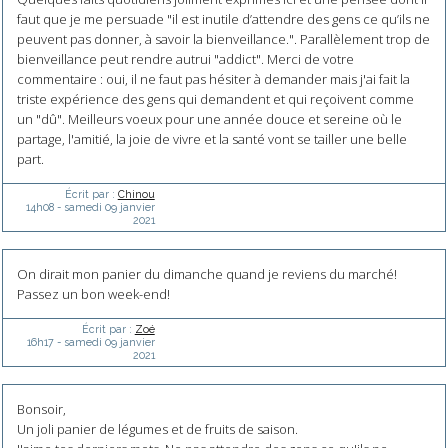
faut que je me persuade "il est inutile d’attendre des gens ce qu’ils ne
peuvent pas donner, à savoir la bienveillance.". Parallèlement trop de
bienveillance peut rendre autrui "addict". Merci de votre
commentaire : oui, il ne faut pas hésiter à demander mais j'ai fait la
triste expérience des gens qui demandent et qui reçoivent comme
un "dû". Meilleurs voeux pour une année douce et sereine où le
partage, l'amitié, la joie de vivre et la santé vont se tailler une belle
part.
Écrit par :
Chinou
14h08
-
samedi 09
janvier
2021
On dirait mon panier du dimanche quand je reviens du marché!
Passez un bon week-end!
Écrit par :
Zoé
16h17
-
samedi 09
janvier
2021
Bonsoir,
Un joli panier de légumes et de fruits de saison.