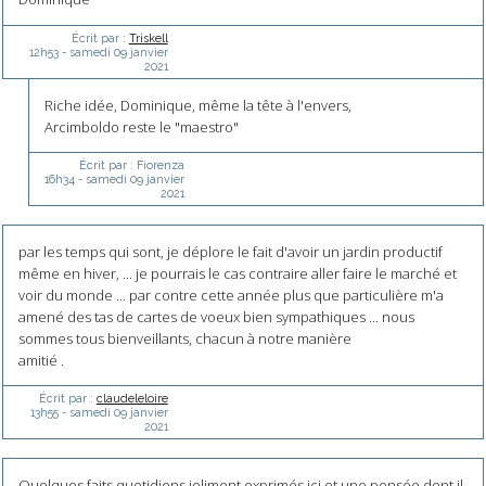
Écrit par :
Triskell
12h53
-
samedi 09
janvier
2021
Riche idée, Dominique, même la tête à l'envers,
Arcimboldo reste le "maestro"
Écrit par :
Fiorenza
16h34
-
samedi 09
janvier
2021
par les temps qui sont, je déplore le fait d'avoir un jardin productif
même en hiver, ... je pourrais le cas contraire aller faire le marché et
voir du monde ... par contre cette année plus que particulière m'a
amené des tas de cartes de voeux bien sympathiques ... nous
sommes tous bienveillants, chacun à notre manière
amitié .
Écrit par :
claudeleloire
13h55
-
samedi 09
janvier
2021
Quelques faits quotidiens joliment exprimés ici et une pensée dont il