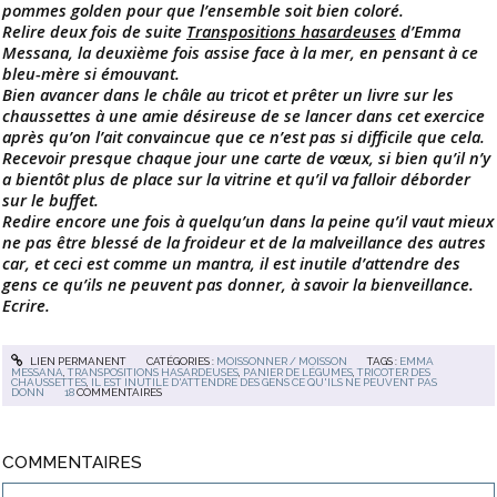
pommes golden pour que l’ensemble soit bien coloré.
Relire deux fois de suite
Transpositions hasardeuses
d’Emma
Messana, la deuxième fois assise face à la mer, en pensant à ce
bleu-mère si émouvant.
Bien avancer dans le châle au tricot et prêter un livre sur les
chaussettes à une amie désireuse de se lancer dans cet exercice
après qu’on l’ait convaincue que ce n’est pas si difficile que cela.
Recevoir presque chaque jour une carte de vœux, si bien qu’il n’y
a bientôt plus de place sur la vitrine et qu’il va falloir déborder
sur le buffet.
Redire encore une fois à quelqu’un dans la peine qu’il vaut mieux
ne pas être blessé de la froideur et de la malveillance des autres
car, et ceci est comme un mantra, il est inutile d’attendre des
gens ce qu’ils ne peuvent pas donner, à savoir la bienveillance.
Ecrire.
LIEN PERMANENT
CATÉGORIES :
MOISSONNER / MOISSON
TAGS :
EMMA
MESSANA
,
TRANSPOSITIONS HASARDEUSES
,
PANIER DE LÉGUMES
,
TRICOTER DES
CHAUSSETTES
,
IL EST INUTILE D'ATTENDRE DES GENS CE QU'ILS NE PEUVENT PAS
DONN
18
COMMENTAIRES
COMMENTAIRES