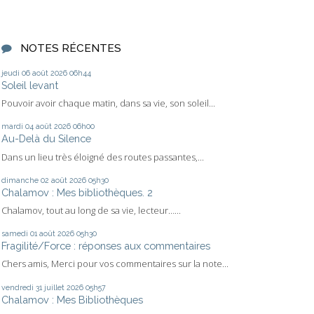
NOTES RÉCENTES
jeudi 06
août 2026
06h44
Soleil levant
Pouvoir avoir chaque matin, dans sa vie, son soleil...
mardi 04
août 2026
06h00
Au-Delà du Silence
Dans un lieu très éloigné des routes passantes,...
dimanche 02
août 2026
05h30
Chalamov : Mes bibliothèques. 2
Chalamov, tout au long de sa vie, lecteur…...
samedi 01
août 2026
05h30
Fragilité/Force : réponses aux commentaires
Chers amis, Merci pour vos commentaires sur la note...
vendredi 31
juillet 2026
05h57
Chalamov : Mes Bibliothèques