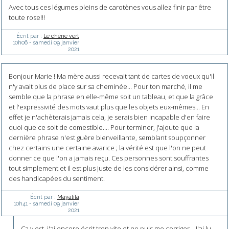
Avec tous ces légumes pleins de carotènes vous allez finir par être
toute rose!!!
Écrit par :
Le chêne vert
10h06
-
samedi 09
janvier
2021
Bonjour Marie ! Ma mère aussi recevait tant de cartes de voeux qu'il
n'y avait plus de place sur sa cheminée... Pour ton marché, il me
semble que la phrase en elle-même soit un tableau, et que la grâce
et l'expressivité des mots vaut plus que les objets eux-mêmes... En
effet je n'achèterais jamais cela, je serais bien incapable d'en faire
quoi que ce soit de comestible.... Pour terminer, j'ajoute que la
dernière phrase n'est guère bienveillante, semblant soupçonner
chez certains une certaine avarice ; la vérité est que l'on ne peut
donner ce que l'on a jamais reçu. Ces personnes sont souffrantes
tout simplement et il est plus juste de les considérer ainsi, comme
des handicapées du sentiment.
Écrit par :
Mâyâlîlâ
10h41
-
samedi 09
janvier
2021
Ca y est, j'ai encore écrit trop vite et ne puis me corriger... J'ai lu