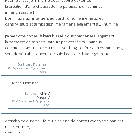
Pour le tricot, je m'incline devant votre dextérité,
la création d'une chaussette me paraissant un sommet
infranchissable !
Dominique qui intervient aujourd'hui sur le même sujet
dans "A sauts et gambades", me ramène également à... l'humilité !
J'aime votre conseil à l'ami blessé, vous compensez largement
la bassesse de ses accusateurs par vos récits lumineux
comme "la Mer-Mère" d' Emma : vos blogs, chères amies lointaines,
sont de véritables rayons de soleil dans cet hiver rigoureux !
Écrit par :
Fiorenza
12h03
-
samedi 09
janvier
2021
Merci Fiorenza :)
Écrit par :
eMmA
MessanA
16h20
-
samedi 09
janvier
2021
Arcimboldo aurait pu faire un splendide portrait avec votre panier !
Belle journée,
Dominique