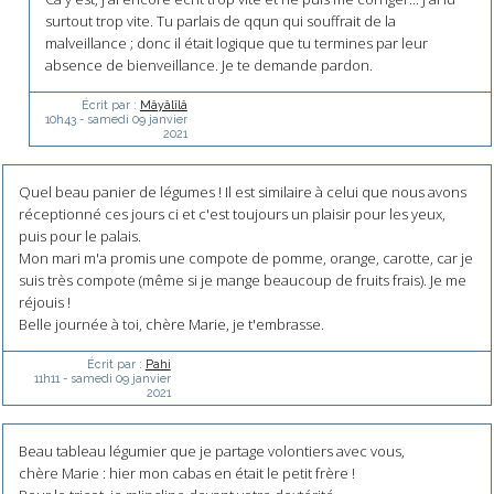
surtout trop vite. Tu parlais de qqun qui souffrait de la
malveillance ; donc il était logique que tu termines par leur
absence de bienveillance. Je te demande pardon.
Écrit par :
Mâyâlîlâ
10h43
-
samedi 09
janvier
2021
Quel beau panier de légumes ! Il est similaire à celui que nous avons
réceptionné ces jours ci et c'est toujours un plaisir pour les yeux,
puis pour le palais.
Mon mari m'a promis une compote de pomme, orange, carotte, car je
suis très compote (même si je mange beaucoup de fruits frais). Je me
réjouis !
Belle journée à toi, chère Marie, je t'embrasse.
Écrit par :
Pahi
11h11
-
samedi 09
janvier
2021
Beau tableau légumier que je partage volontiers avec vous,
chère Marie : hier mon cabas en était le petit frère !