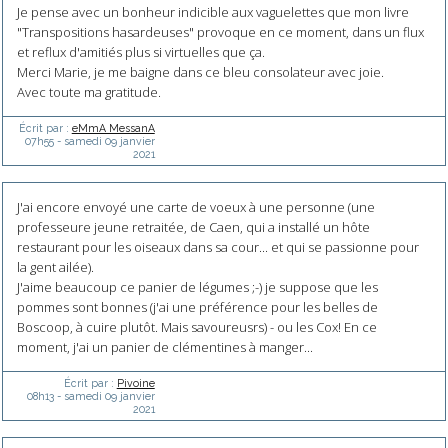
Je pense avec un bonheur indicible aux vaguelettes que mon livre
"Transpositions hasardeuses" provoque en ce moment, dans un flux
et reflux d'amitiés plus si virtuelles que ça.
Merci Marie, je me baigne dans ce bleu consolateur avec joie.
Avec toute ma gratitude.
Écrit par :
eMmA MessanA
07h55
-
samedi 09
janvier
2021
J'ai encore envoyé une carte de voeux à une personne (une
professeure jeune retraitée, de Caen, qui a installé un hôte
restaurant pour les oiseaux dans sa cour... et qui se passionne pour
la gent ailée).
J'aime beaucoup ce panier de légumes ;-) je suppose que les
pommes sont bonnes (j'ai une préférence pour les belles de
Boscoop, à cuire plutôt. Mais savoureusrs) - ou les Cox! En ce
moment, j'ai un panier de clémentines à manger...
Écrit par :
Pivoine
08h13
-
samedi 09
janvier
2021