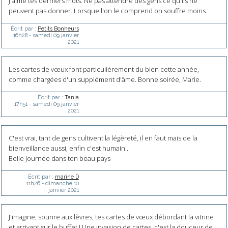
J'aime tes derniers mots. Ne pas attendre des gens ce qu'ils ne
peuvent pas donner. Lorsque l'on le comprend on souffre moins.
Écrit par :
Petits Bonheurs
16h28
-
samedi 09
janvier
2021
Les cartes de vœux font particulièrement du bien cette année,
comme chargées d'un supplément d'âme. Bonne soirée, Marie.
Écrit par :
Tania
17h51
-
samedi 09
janvier
2021
C'est vrai, tant de gens cultivent la légèreté, il en faut mais de la
bienveillance aussi, enfin c'est humain...
Belle journée dans ton beau pays
Écrit par :
marine D
11h26
-
dimanche 10
janvier 2021
J'imagine, sourire aux lèvres, tes cartes de vœux débordant la vitrine
et arrivant sur le buffet ! Une invasion de cartes, c'est la douceur de