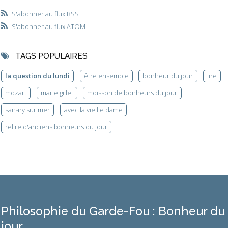
S'abonner au flux RSS
S'abonner au flux ATOM
TAGS POPULAIRES
la question du lundi
être ensemble
bonheur du jour
lire
mozart
marie gillet
moisson de bonheurs du jour
sanary sur mer
avec la vieille dame
relire d'anciens bonheurs du jour
Philosophie du Garde-Fou : Bonheur du
jour