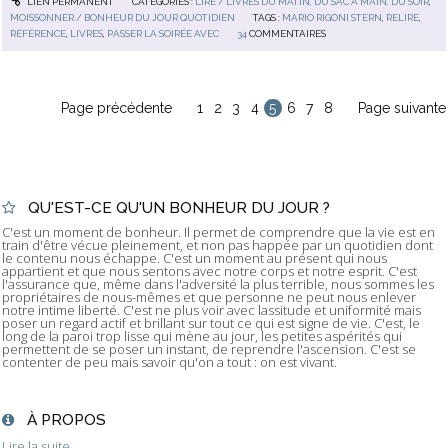
LIEN PERMANENT
CATÉGORIES :
LIRE / LIVRES DU MATIN, DU SAC À MAIN, DU SOIR
,
MOISSONNER / BONHEUR DU JOUR QUOTIDIEN
TAGS :
MARIO RIGONI STERN
,
RELIRE
,
RÉFÉRENCE
,
LIVRES
,
PASSER LA SOIRÉE AVEC
34
COMMENTAIRES
Page précédente
1
2
3
4
5
6
7
8
Page suivante
QU'EST-CE QU'UN BONHEUR DU JOUR ?
C'est un moment de bonheur. Il permet de comprendre que la vie est en
train d'être vécue pleinement, et non pas happée par un quotidien dont
le contenu nous échappe. C'est un moment au présent qui nous
appartient et que nous sentons avec notre corps et notre esprit. C'est
l'assurance que, même dans l'adversité la plus terrible, nous sommes les
propriétaires de nous-mêmes et que personne ne peut nous enlever
notre intime liberté. C'est ne plus voir avec lassitude et uniformité mais
poser un regard actif et brillant sur tout ce qui est signe de vie. C'est, le
long de la paroi trop lisse qui mène au jour, les petites aspérités qui
permettent de se poser un instant, de reprendre l'ascension. C'est se
contenter de peu mais savoir qu'on a tout : on est vivant.
À PROPOS
Lire la suite