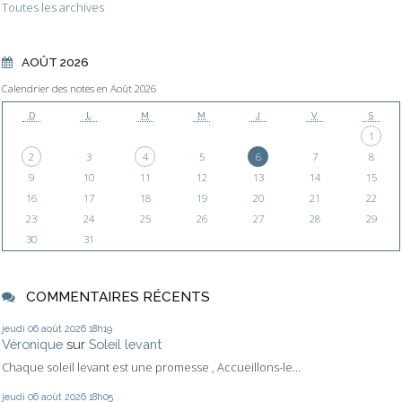
Toutes les archives
AOÛT 2026
Calendrier des notes en Août 2026
D
L
M
M
J
V
S
1
2
3
4
5
6
7
8
9
10
11
12
13
14
15
16
17
18
19
20
21
22
23
24
25
26
27
28
29
30
31
COMMENTAIRES RÉCENTS
jeudi 06
août 2026
18h19
Véronique
sur
Soleil levant
Chaque soleil levant est une promesse , Accueillons-le...
jeudi 06
août 2026
18h05