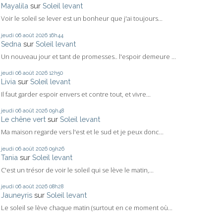
Mayalila
sur
Soleil levant
Voir le soleil se lever est un bonheur que j'ai toujours...
jeudi 06
août 2026
16h44
Sedna
sur
Soleil levant
Un nouveau jour et tant de promesses.. l'espoir demeure ...
jeudi 06
août 2026
12h50
Livia
sur
Soleil levant
Il faut garder espoir envers et contre tout, et vivre...
jeudi 06
août 2026
09h48
Le chêne vert
sur
Soleil levant
Ma maison regarde vers l'est et le sud et je peux donc...
jeudi 06
août 2026
09h26
Tania
sur
Soleil levant
C'est un trésor de voir le soleil qui se lève le matin,...
jeudi 06
août 2026
08h28
Jauneyris
sur
Soleil levant
Le soleil se lève chaque matin (surtout en ce moment où...