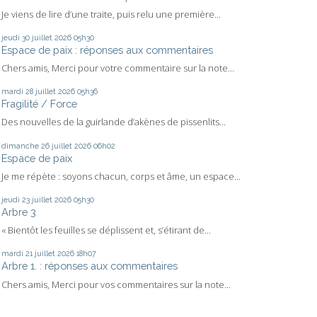
Je viens de lire d’une traite, puis relu une première...
jeudi 30
juillet 2026
05h30
Espace de paix : réponses aux commentaires
Chers amis, Merci pour votre commentaire sur la note...
mardi 28
juillet 2026
05h36
Fragilité / Force
Des nouvelles de la guirlande d’akènes de pissenlits...
dimanche 26
juillet 2026
06h02
Espace de paix
Je me répète : soyons chacun, corps et âme, un espace...
jeudi 23
juillet 2026
05h30
Arbre 3
« Bientôt les feuilles se déplissent et, s’étirant de...
mardi 21
juillet 2026
18h07
Arbre 1. : réponses aux commentaires
Chers amis, Merci pour vos commentaires sur la note...