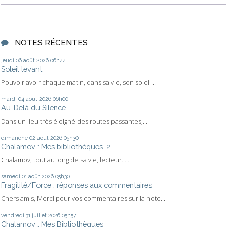
NOTES RÉCENTES
jeudi 06
août 2026
06h44
Soleil levant
Pouvoir avoir chaque matin, dans sa vie, son soleil...
mardi 04
août 2026
06h00
Au-Delà du Silence
Dans un lieu très éloigné des routes passantes,...
dimanche 02
août 2026
05h30
Chalamov : Mes bibliothèques. 2
Chalamov, tout au long de sa vie, lecteur…...
samedi 01
août 2026
05h30
Fragilité/Force : réponses aux commentaires
Chers amis, Merci pour vos commentaires sur la note...
vendredi 31
juillet 2026
05h57
Chalamov : Mes Bibliothèques