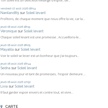
Ton soleil est un délicieux mélange d’espoir, de...
vendredi 07
août 2026
06h14
Naniland89
sur
Soleil levant
Profitons, de chaque moment que nous offre la vie, car la...
jeudi 06
août 2026
18h19
Véronique
sur
Soleil levant
Chaque soleil levant est une promesse , Accueillons-le...
jeudi 06
août 2026
18h05
Mayalila
sur
Soleil levant
Voir le soleil se lever est un bonheur que j'ai toujours...
jeudi 06
août 2026
16h44
Sedna
sur
Soleil levant
Un nouveau jour et tant de promesses.. l'espoir demeure ...
jeudi 06
août 2026
12h50
Livia
sur
Soleil levant
Il faut garder espoir envers et contre tout, et vivre...
CARTE