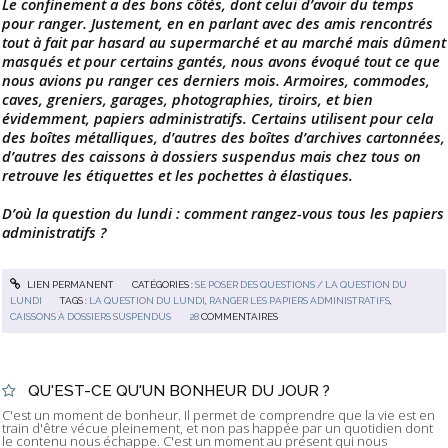
Le confinement a des bons côtés, dont celui d’avoir du temps
pour ranger. Justement, en en parlant avec des amis rencontrés
tout à fait par hasard au supermarché et au marché mais dûment
masqués et pour certains gantés, nous avons évoqué tout ce que
nous avions pu ranger ces derniers mois. Armoires, commodes,
caves, greniers, garages, photographies, tiroirs, et bien
évidemment, papiers administratifs. Certains utilisent pour cela
des boîtes métalliques, d’autres des boîtes d’archives cartonnées,
d’autres des caissons à dossiers suspendus mais chez tous on
retrouve les étiquettes et les pochettes à élastiques.
D’où la question du lundi : comment rangez-vous tous les papiers
administratifs ?
LIEN PERMANENT
CATÉGORIES :
SE POSER DES QUESTIONS / LA QUESTION DU
LUNDI
TAGS :
LA QUESTION DU LUNDI
,
RANGER LES PAPIERS ADMINISTRATIFS
,
CAISSONS À DOSSIERS SUSPENDUS
28
COMMENTAIRES
QU'EST-CE QU'UN BONHEUR DU JOUR ?
C'est un moment de bonheur. Il permet de comprendre que la vie est en
train d'être vécue pleinement, et non pas happée par un quotidien dont
le contenu nous échappe. C'est un moment au présent qui nous