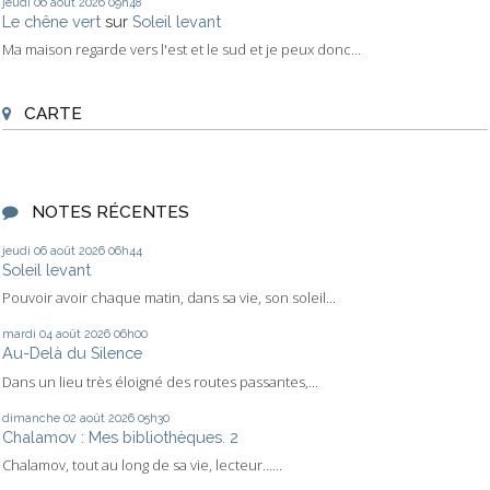
jeudi 06
août 2026
09h48
Le chêne vert
sur
Soleil levant
Ma maison regarde vers l'est et le sud et je peux donc...
CARTE
NOTES RÉCENTES
jeudi 06
août 2026
06h44
Soleil levant
Pouvoir avoir chaque matin, dans sa vie, son soleil...
mardi 04
août 2026
06h00
Au-Delà du Silence
Dans un lieu très éloigné des routes passantes,...
dimanche 02
août 2026
05h30
Chalamov : Mes bibliothèques. 2
Chalamov, tout au long de sa vie, lecteur…...