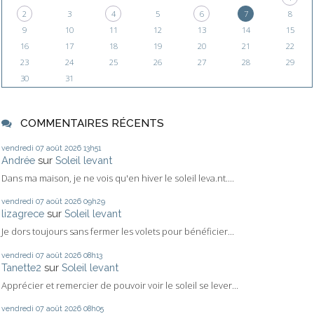
2
3
4
5
6
7
8
9
10
11
12
13
14
15
16
17
18
19
20
21
22
23
24
25
26
27
28
29
30
31
COMMENTAIRES RÉCENTS
vendredi 07
août 2026
13h51
Andrée
sur
Soleil levant
Dans ma maison, je ne vois qu'en hiver le soleil leva.nt....
vendredi 07
août 2026
09h29
lizagrece
sur
Soleil levant
Je dors toujours sans fermer les volets pour bénéficier...
vendredi 07
août 2026
08h13
Tanette2
sur
Soleil levant
Apprécier et remercier de pouvoir voir le soleil se lever...
vendredi 07
août 2026
08h05