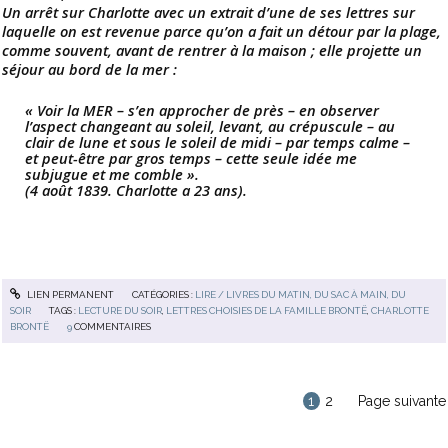
Un arrêt sur Charlotte avec un extrait d’une de ses lettres sur
laquelle on est revenue parce qu’on a fait un détour par la plage,
comme souvent, avant de rentrer à la maison ; elle projette un
séjour au bord de la mer :
« Voir la MER – s’en approcher de près – en observer
l’aspect changeant au soleil, levant, au crépuscule – au
clair de lune et sous le soleil de midi – par temps calme –
et peut-être par gros temps – cette seule idée me
subjugue et me comble ».
(4 août 1839. Charlotte a 23 ans).
LIEN PERMANENT
CATÉGORIES :
LIRE / LIVRES DU MATIN, DU SAC À MAIN, DU
SOIR
TAGS :
LECTURE DU SOIR
,
LETTRES CHOISIES DE LA FAMILLE BRONTË
,
CHARLOTTE
BRONTË
9
COMMENTAIRES
1
2
Page suivante