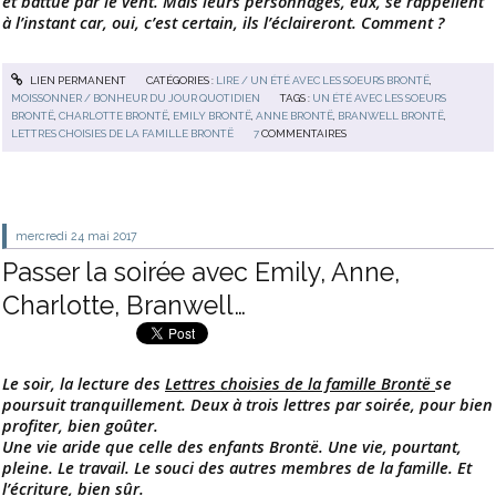
et battue par le vent. Mais leurs personnages, eux, se rappellent
à l’instant car, oui, c’est certain, ils l’éclaireront. Comment ?
LIEN PERMANENT
CATÉGORIES :
LIRE / UN ÉTÉ AVEC LES SOEURS BRONTË
,
MOISSONNER / BONHEUR DU JOUR QUOTIDIEN
TAGS :
UN ÉTÉ AVEC LES SOEURS
BRONTË
,
CHARLOTTE BRONTË
,
EMILY BRONTË
,
ANNE BRONTË
,
BRANWELL BRONTË
,
LETTRES CHOISIES DE LA FAMILLE BRONTË
7
COMMENTAIRES
mercredi 24
mai 2017
Passer la soirée avec Emily, Anne,
Charlotte, Branwell…
Le soir, la lecture des
Lettres choisies de la famille Brontë
se
poursuit tranquillement. Deux à trois lettres par soirée, pour bien
profiter, bien goûter.
Une vie aride que celle des enfants Brontë. Une vie, pourtant,
pleine. Le travail. Le souci des autres membres de la famille. Et
l’écriture, bien sûr.