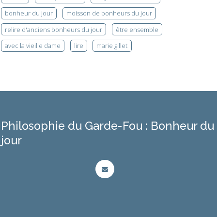
bonheur du jour
moisson de bonheurs du jour
relire d'anciens bonheurs du jour
être ensemble
avec la vieille dame
lire
marie gillet
Philosophie du Garde-Fou : Bonheur du
jour