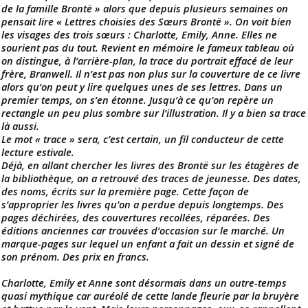
de la famille Brontë » alors que depuis plusieurs semaines on
pensait lire « Lettres choisies des Sœurs Brontë ». On voit bien
les visages des trois sœurs : Charlotte, Emily, Anne. Elles ne
sourient pas du tout. Revient en mémoire le fameux tableau où
on distingue, à l’arrière-plan, la trace du portrait effacé de leur
frère, Branwell. Il n’est pas non plus sur la couverture de ce livre
alors qu’on peut y lire quelques unes de ses lettres. Dans un
premier temps, on s’en étonne. Jusqu’à ce qu’on repère un
rectangle un peu plus sombre sur l’illustration. Il y a bien sa trace
là aussi.
Le mot « trace » sera, c’est certain, un fil conducteur de cette
lecture estivale.
Déjà, en allant chercher les livres des Brontë sur les étagères de
la bibliothèque, on a retrouvé des traces de jeunesse. Des dates,
des noms, écrits sur la première page. Cette façon de
s’approprier les livres qu’on a perdue depuis longtemps. Des
pages déchirées, des couvertures recollées, réparées. Des
éditions anciennes car trouvées d’occasion sur le marché. Un
marque-pages sur lequel un enfant a fait un dessin et signé de
son prénom. Des prix en francs.
Charlotte, Emily et Anne sont désormais dans un outre-temps
quasi mythique car auréolé de cette lande fleurie par la bruyère