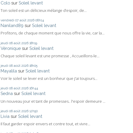
Colo
sur
Soleil levant
Ton soleil est un délicieux mélange d’espoir, de...
vendredi 07
août 2026
06h14
Naniland89
sur
Soleil levant
Profitons, de chaque moment que nous offre la vie, car la...
jeudi 06
août 2026
18h19
Véronique
sur
Soleil levant
Chaque soleil levant est une promesse , Accueillons-le...
jeudi 06
août 2026
18h05
Mayalila
sur
Soleil levant
Voir le soleil se lever est un bonheur que j'ai toujours...
jeudi 06
août 2026
16h44
Sedna
sur
Soleil levant
Un nouveau jour et tant de promesses.. l'espoir demeure ...
jeudi 06
août 2026
12h50
Livia
sur
Soleil levant
Il faut garder espoir envers et contre tout, et vivre...