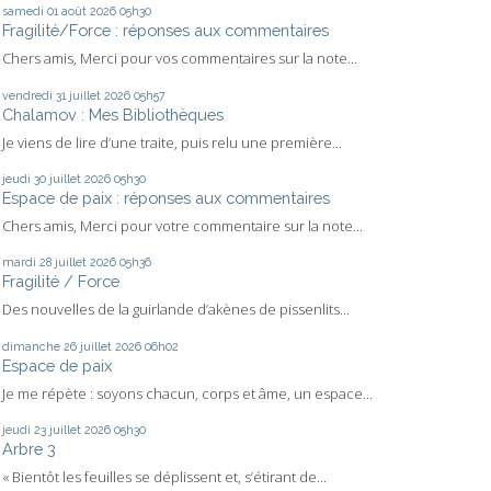
samedi 01
août 2026
05h30
Fragilité/Force : réponses aux commentaires
Chers amis, Merci pour vos commentaires sur la note...
vendredi 31
juillet 2026
05h57
Chalamov : Mes Bibliothèques
Je viens de lire d’une traite, puis relu une première...
jeudi 30
juillet 2026
05h30
Espace de paix : réponses aux commentaires
Chers amis, Merci pour votre commentaire sur la note...
mardi 28
juillet 2026
05h36
Fragilité / Force
Des nouvelles de la guirlande d’akènes de pissenlits...
dimanche 26
juillet 2026
06h02
Espace de paix
Je me répète : soyons chacun, corps et âme, un espace...
jeudi 23
juillet 2026
05h30
Arbre 3
« Bientôt les feuilles se déplissent et, s’étirant de...