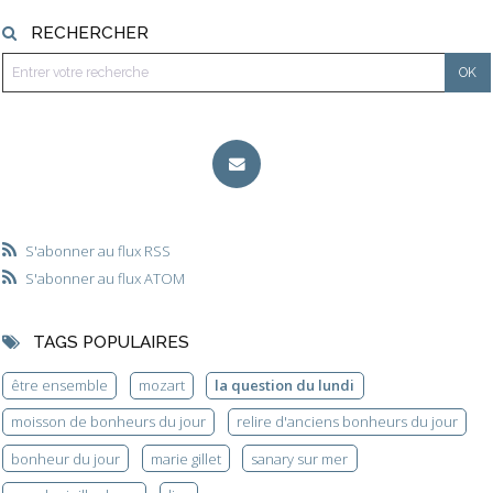
RECHERCHER
S'abonner au flux RSS
S'abonner au flux ATOM
TAGS POPULAIRES
être ensemble
mozart
la question du lundi
moisson de bonheurs du jour
relire d'anciens bonheurs du jour
bonheur du jour
marie gillet
sanary sur mer