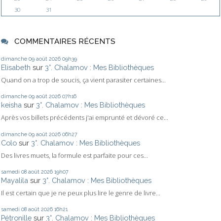
30
31
COMMENTAIRES RÉCENTS
dimanche 09
août 2026
09h39
Elisabeth
sur
3°. Chalamov : Mes Bibliothèques
Quand on a trop de soucis, ça vient parasiter certaines...
dimanche 09
août 2026
07h16
keisha
sur
3°. Chalamov : Mes Bibliothèques
Après vos billets précédents j'ai emprunté et dévoré ce...
dimanche 09
août 2026
06h27
Colo
sur
3°. Chalamov : Mes Bibliothèques
Des livres muets, la formule est parfaite pour ces...
samedi 08
août 2026
19h07
Mayalila
sur
3°. Chalamov : Mes Bibliothèques
Il est certain que je ne peux plus lire le genre de livre...
samedi 08
août 2026
16h21
Pétronille
sur
3°. Chalamov : Mes Bibliothèques