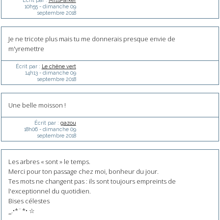
Écrit par :
MissParker
10h55
-
dimanche 09
septembre 2018
Je ne tricote plus mais tu me donnerais presque envie de
m'yremettre
Écrit par :
Le chêne vert
14h13
-
dimanche 09
septembre 2018
Une belle moisson !
Écrit par :
gazou
18h06
-
dimanche 09
septembre 2018
Les arbres « sont » le temps.
Merci pour ton passage chez moi, bonheur du jour.
Tes mots ne changent pas : ils sont toujours empreints de
l'exceptionnel du quotidien.
Bises célestes
¸¸.•*¨*• ☆