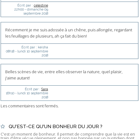
Écrit par :
celestine
22h00
-
dimanche 09
septembre 2018
Récemment je me suis adossée à un chêne, puis allongée, regardant
les feuillages de plusieurs, ah ça fait du bien!
Écrit par :
keisha
08h18
-
lundi 10
septembre
2018
Belles scènes de vie, entre elles observer la nature, quel plaisir,
j'aime autant!
Écrit par :
Sara
16h10
-
lundi 10
septembre
2018
Les commentaires sont fermés.
QU'EST-CE QU'UN BONHEUR DU JOUR ?
C'est un moment de bonheur. Il permet de comprendre que la vie est en
train d'être vécue pleinement, et non pas happée par un quotidien dont