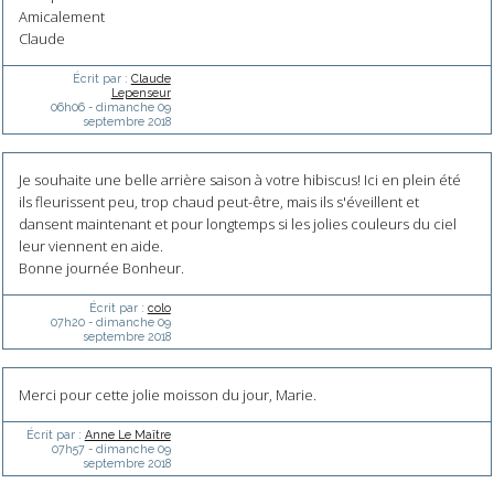
Amicalement
Claude
Écrit par :
Claude
Lepenseur
06h06
-
dimanche 09
septembre 2018
Je souhaite une belle arrière saison à votre hibiscus! Ici en plein été
ils fleurissent peu, trop chaud peut-être, mais ils s'éveillent et
dansent maintenant et pour longtemps si les jolies couleurs du ciel
leur viennent en aide.
Bonne journée Bonheur.
Écrit par :
colo
07h20
-
dimanche 09
septembre 2018
Merci pour cette jolie moisson du jour, Marie.
Écrit par :
Anne Le Maître
07h57
-
dimanche 09
septembre 2018