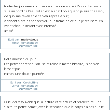
toutes les journées commencent par une sortie à l'air du lieu où je
suis, au bord de l'eau s'il en est, au petit bois quand je suis chez moi,
de quoi me réveiller le cerveau après la nuit,..
viennent alors les pensées du jour, trame de ce que je réaliserai en
vivant chaque instant avec intensité .
amitié .
Écrit par :
marie-claude
08h13
-
dimanche 09
septembre 2018
Belle moisson du jour...
Les petits adorent qu'on lise et relise la même histoire, ils ne s'en
lassent pas.
Passez une douce journée.
Écrit par :
Quichottine
08h32
-
dimanche 09
septembre 2018
Quel doux souvenir que la lecture et relecture et rerelecture ... de
"La toute petite dame", avec la sensation que le corps n'a pas oublié