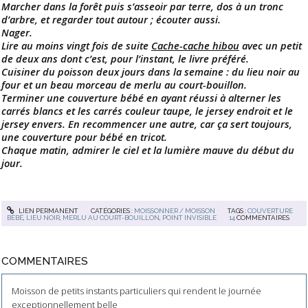
Marcher dans la forêt puis s’asseoir par terre, dos à un tronc
d’arbre, et regarder tout autour ; écouter aussi.
Nager.
Lire au moins vingt fois de suite
Cache-cache hibou
avec un petit
de deux ans dont c’est, pour l’instant, le livre préféré.
Cuisiner du poisson deux jours dans la semaine : du lieu noir au
four et un beau morceau de merlu au court-bouillon.
Terminer une couverture bébé en ayant réussi à alterner les
carrés blancs et les carrés couleur taupe, le jersey endroit et le
jersey envers. En recommencer une autre, car ça sert toujours,
une couverture pour bébé en tricot.
Chaque matin, admirer le ciel et la lumière mauve du début du
jour.
LIEN PERMANENT
CATÉGORIES :
MOISSONNER / MOISSON
TAGS :
COUVERTURE
BÉBÉ
,
LIEU NOIR
,
MERLU AU COURT-BOUILLON
,
POINT INVISIBLE
14
COMMENTAIRES
COMMENTAIRES
Moisson de petits instants particuliers qui rendent le journée
exceptionnellement belle