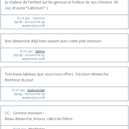
la chaleur de l'enfant sur les genoux et l'odeur de ses cheveux. Ah
oui, et aussi "Calinours" :)
Écrit par :
Caroline
09h16
-
dimanche 09
septembre 2018
Bon dimanche déjà bien assuré avec cette jolie moisson
Écrit par :
Sedna
09h36
-
dimanche 09
septembre 2018
Très beau tableau que vous nous offrez. Très bon dimanche
Bonheur du Jour.
Écrit par :
dodovanille
09h59
-
dimanche 09
septembre 2018
CC... Sereine moisson !
Beau dimanche, bisous, câlins les félins