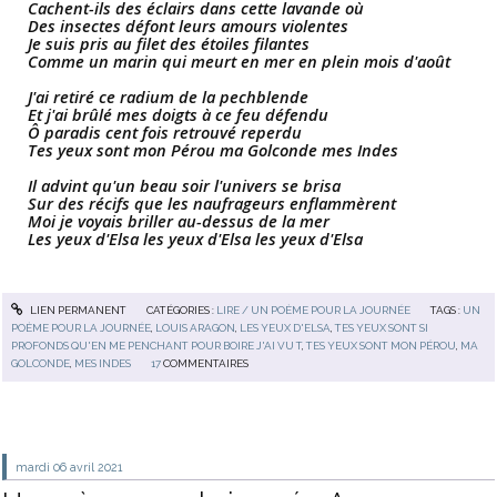
Cachent-ils des éclairs dans cette lavande où
Des insectes défont leurs amours violentes
Je suis pris au filet des étoiles filantes
Comme un marin qui meurt en mer en plein mois d'août
J'ai retiré ce radium de la pechblende
Et j'ai brûlé mes doigts à ce feu défendu
Ô paradis cent fois retrouvé reperdu
Tes yeux sont mon Pérou ma Golconde mes Indes
Il advint qu'un beau soir l'univers se brisa
Sur des récifs que les naufrageurs enflammèrent
Moi je voyais briller au-dessus de la mer
Les yeux d'Elsa les yeux d'Elsa les yeux d'Elsa
LIEN PERMANENT
CATÉGORIES :
LIRE / UN POÈME POUR LA JOURNÉE
TAGS :
UN
POÈME POUR LA JOURNÉE
,
LOUIS ARAGON
,
LES YEUX D'ELSA
,
TES YEUX SONT SI
PROFONDS QU'EN ME PENCHANT POUR BOIRE J'AI VU T
,
TES YEUX SONT MON PÉROU
,
MA
GOLCONDE
,
MES INDES
17
COMMENTAIRES
mardi 06
avril 2021