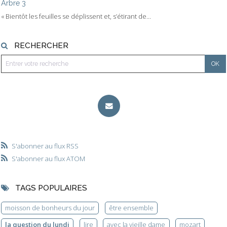
Arbre 3
« Bientôt les feuilles se déplissent et, s’étirant de...
RECHERCHER
S'abonner au flux RSS
S'abonner au flux ATOM
TAGS POPULAIRES
moisson de bonheurs du jour
être ensemble
la question du lundi
lire
avec la vieille dame
mozart