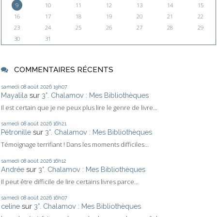
9
10
11
12
13
14
15
16
17
18
19
20
21
22
23
24
25
26
27
28
29
30
31
COMMENTAIRES RÉCENTS
samedi 08
août 2026
19h07
Mayalila
sur
3°. Chalamov : Mes Bibliothèques
Il est certain que je ne peux plus lire le genre de livre...
samedi 08
août 2026
16h21
Pétronille
sur
3°. Chalamov : Mes Bibliothèques
Témoignage terrifiant ! Dans les moments difficiles...
samedi 08
août 2026
16h12
Andrée
sur
3°. Chalamov : Mes Bibliothèques
Il peut être difficile de lire certains livres parce...
samedi 08
août 2026
16h07
celine
sur
3°. Chalamov : Mes Bibliothèques