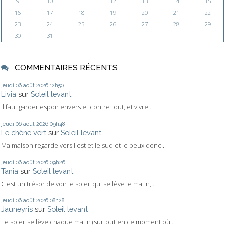
9
10
11
12
13
14
15
16
17
18
19
20
21
22
23
24
25
26
27
28
29
30
31
COMMENTAIRES RÉCENTS
jeudi 06
août 2026
12h50
Livia
sur
Soleil levant
Il faut garder espoir envers et contre tout, et vivre...
jeudi 06
août 2026
09h48
Le chêne vert
sur
Soleil levant
Ma maison regarde vers l'est et le sud et je peux donc...
jeudi 06
août 2026
09h26
Tania
sur
Soleil levant
C'est un trésor de voir le soleil qui se lève le matin,...
jeudi 06
août 2026
08h28
Jauneyris
sur
Soleil levant
Le soleil se lève chaque matin (surtout en ce moment où...