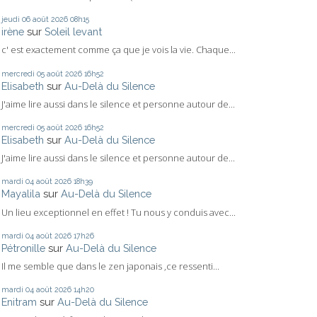
jeudi 06
août 2026
08h15
irène
sur
Soleil levant
c' est exactement comme ça que je vois la vie. Chaque...
mercredi 05
août 2026
16h52
Elisabeth
sur
Au-Delà du Silence
J'aime lire aussi dans le silence et personne autour de...
mercredi 05
août 2026
16h52
Elisabeth
sur
Au-Delà du Silence
J'aime lire aussi dans le silence et personne autour de...
mardi 04
août 2026
18h39
Mayalila
sur
Au-Delà du Silence
Un lieu exceptionnel en effet ! Tu nous y conduis avec...
mardi 04
août 2026
17h26
Pétronille
sur
Au-Delà du Silence
Il me semble que dans le zen japonais ,ce ressenti...
mardi 04
août 2026
14h20
Enitram
sur
Au-Delà du Silence