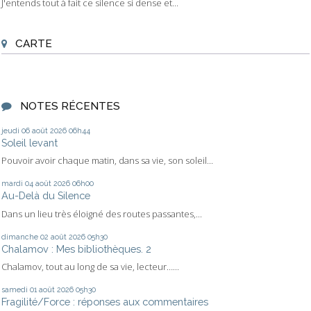
J'entends tout à fait ce silence si dense et...
CARTE
NOTES RÉCENTES
jeudi 06
août 2026
06h44
Soleil levant
Pouvoir avoir chaque matin, dans sa vie, son soleil...
mardi 04
août 2026
06h00
Au-Delà du Silence
Dans un lieu très éloigné des routes passantes,...
dimanche 02
août 2026
05h30
Chalamov : Mes bibliothèques. 2
Chalamov, tout au long de sa vie, lecteur…...
samedi 01
août 2026
05h30
Fragilité/Force : réponses aux commentaires