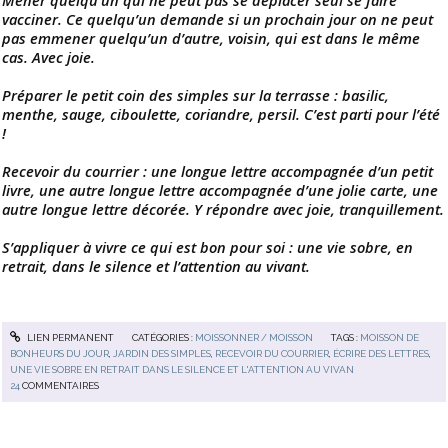
Mener quelqu’un qui ne peut pas se déplacer seul se faire
vacciner. Ce quelqu’un demande si un prochain jour on ne peut
pas emmener quelqu’un d’autre, voisin, qui est dans le même
cas. Avec joie.
Préparer le petit coin des simples sur la terrasse : basilic,
menthe, sauge, ciboulette, coriandre, persil. C’est parti pour l’été
!
Recevoir du courrier : une longue lettre accompagnée d’un petit
livre, une autre longue lettre accompagnée d’une jolie carte, une
autre longue lettre décorée. Y répondre avec joie, tranquillement.
S’appliquer à vivre ce qui est bon pour soi : une vie sobre, en
retrait, dans le silence et l’attention au vivant.
LIEN PERMANENT
CATÉGORIES :
MOISSONNER / MOISSON
TAGS :
MOISSON DE
BONHEURS DU JOUR
,
JARDIN DES SIMPLES
,
RECEVOIR DU COURRIER
,
ÉCRIRE DES LETTRES
,
UNE VIE SOBRE EN RETRAIT DANS LE SILENCE ET L'ATTENTION AU VIVAN
24
COMMENTAIRES