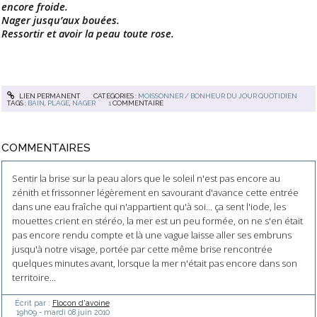
encore froide.
Nager jusqu’aux bouées.
Ressortir et avoir la peau toute rose.
LIEN PERMANENT
CATÉGORIES :
MOISSONNER / BONHEUR DU JOUR QUOTIDIEN
TAGS :
BAIN
,
PLAGE
,
NAGER
1
COMMENTAIRE
COMMENTAIRES
Sentir la brise sur la peau alors que le soleil n'est pas encore au
zénith et frissonner légèrement en savourant d'avance cette entrée
dans une eau fraîche qui n'appartient qu'à soi... ça sent l'iode, les
mouettes crient en stéréo, la mer est un peu formée, on ne s'en était
pas encore rendu compte et là une vague laisse aller ses embruns
jusqu'à notre visage, portée par cette même brise rencontrée
quelques minutes avant, lorsque la mer n'était pas encore dans son
territoire...
Écrit par :
Flocon d'avoine
19h09
-
mardi 08
juin 2010