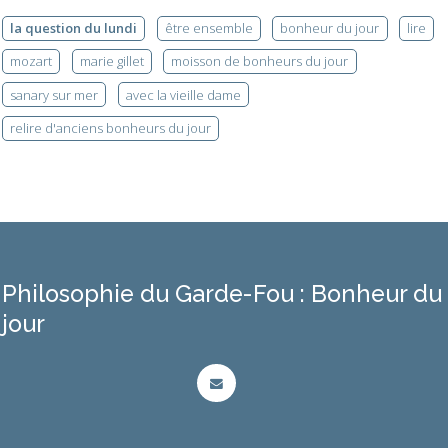
la question du lundi
être ensemble
bonheur du jour
lire
mozart
marie gillet
moisson de bonheurs du jour
sanary sur mer
avec la vieille dame
relire d'anciens bonheurs du jour
Philosophie du Garde-Fou : Bonheur du
jour