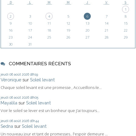
D
L
M
M
J
V
S
1
2
3
4
5
6
7
8
9
10
11
12
13
14
15
16
17
18
19
20
21
22
23
24
25
26
27
28
29
30
31
COMMENTAIRES RÉCENTS
jeudi 06
août 2026
18h19
Véronique
sur
Soleil levant
Chaque soleil levant est une promesse , Accueillons-le...
jeudi 06
août 2026
18h05
Mayalila
sur
Soleil levant
Voir le soleil se lever est un bonheur que j'ai toujours...
jeudi 06
août 2026
16h44
Sedna
sur
Soleil levant
Un nouveau jour et tant de promesses.. l'espoir demeure ...