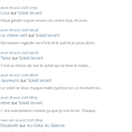
jeudi 06
août 2026
12h50
Livia
sur
Soleil levant
Il faut garder espoir envers et contre tout, et vivre...
jeudi 06
août 2026
09h48
Le chêne vert
sur
Soleil levant
Ma maison regarde vers l'est et le sud et je peux donc...
jeudi 06
août 2026
09h26
Tania
sur
Soleil levant
C'est un trésor de voir le soleil qui se lève le matin,...
jeudi 06
août 2026
08h28
Jauneyris
sur
Soleil levant
Le soleil se lève chaque matin (surtout en ce moment où...
jeudi 06
août 2026
08h15
irène
sur
Soleil levant
c' est exactement comme ça que je vois la vie. Chaque...
mercredi 05
août 2026
16h52
Elisabeth
sur
Au-Delà du Silence