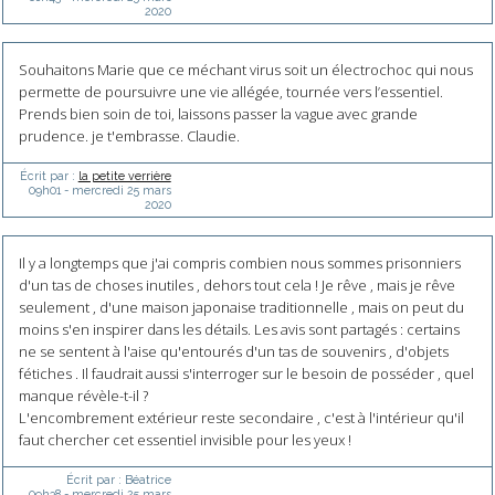
2020
Souhaitons Marie que ce méchant virus soit un électrochoc qui nous
permette de poursuivre une vie allégée, tournée vers l’essentiel.
Prends bien soin de toi, laissons passer la vague avec grande
prudence. je t'embrasse. Claudie.
Écrit par :
la petite verrière
09h01
-
mercredi 25
mars
2020
Il y a longtemps que j'ai compris combien nous sommes prisonniers
d'un tas de choses inutiles , dehors tout cela ! Je rêve , mais je rêve
seulement , d'une maison japonaise traditionnelle , mais on peut du
moins s'en inspirer dans les détails. Les avis sont partagés : certains
ne se sentent à l'aise qu'entourés d'un tas de souvenirs , d'objets
fétiches . Il faudrait aussi s'interroger sur le besoin de posséder , quel
manque révèle-t-il ?
L'encombrement extérieur reste secondaire , c'est à l'intérieur qu'il
faut chercher cet essentiel invisible pour les yeux !
Écrit par :
Béatrice
09h38
-
mercredi 25
mars