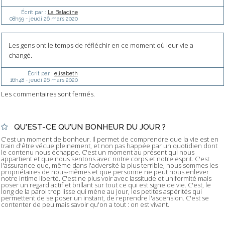
Écrit par :
La Baladine
08h59
-
jeudi 26
mars 2020
Les gens ont le temps de réfléchir en ce moment où leur vie a
changé.
Écrit par :
elisabeth
16h48
-
jeudi 26
mars 2020
Les commentaires sont fermés.
QU'EST-CE QU'UN BONHEUR DU JOUR ?
C'est un moment de bonheur. Il permet de comprendre que la vie est en
train d'être vécue pleinement, et non pas happée par un quotidien dont
le contenu nous échappe. C'est un moment au présent qui nous
appartient et que nous sentons avec notre corps et notre esprit. C'est
l'assurance que, même dans l'adversité la plus terrible, nous sommes les
propriétaires de nous-mêmes et que personne ne peut nous enlever
notre intime liberté. C'est ne plus voir avec lassitude et uniformité mais
poser un regard actif et brillant sur tout ce qui est signe de vie. C'est, le
long de la paroi trop lisse qui mène au jour, les petites aspérités qui
permettent de se poser un instant, de reprendre l'ascension. C'est se
contenter de peu mais savoir qu'on a tout : on est vivant.