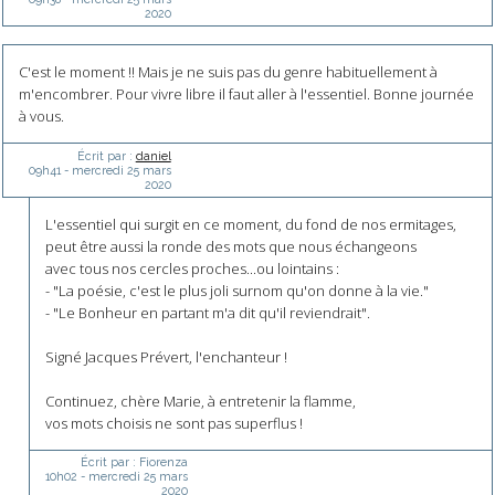
2020
C'est le moment !! Mais je ne suis pas du genre habituellement à
m'encombrer. Pour vivre libre il faut aller à l'essentiel. Bonne journée
à vous.
Écrit par :
daniel
09h41
-
mercredi 25
mars
2020
L'essentiel qui surgit en ce moment, du fond de nos ermitages,
peut être aussi la ronde des mots que nous échangeons
avec tous nos cercles proches...ou lointains :
- "La poésie, c'est le plus joli surnom qu'on donne à la vie."
- "Le Bonheur en partant m'a dit qu'il reviendrait".
Signé Jacques Prévert, l'enchanteur !
Continuez, chère Marie, à entretenir la flamme,
vos mots choisis ne sont pas superflus !
Écrit par :
Fiorenza
10h02
-
mercredi 25
mars
2020