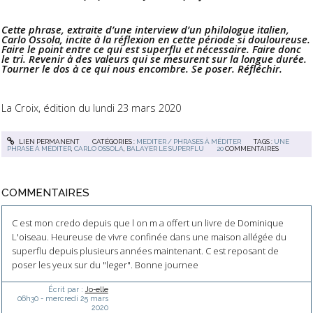
Cette phrase, extraite d’une interview d’un philologue italien,
Carlo Ossola, incite à la réflexion en cette période si douloureuse.
Faire le point entre ce qui est superflu et nécessaire. Faire donc
le tri. Revenir à des valeurs qui se mesurent sur la longue durée.
Tourner le dos à ce qui nous encombre. Se poser. Réfléchir.
La Croix, édition du lundi 23 mars 2020
LIEN PERMANENT
CATÉGORIES :
MEDITER / PHRASES À MÉDITER
TAGS :
UNE
PHRASE À MÉDITER
,
CARLO OSSOLA
,
BALAYER LE SUPERFLU
20
COMMENTAIRES
COMMENTAIRES
C est mon credo depuis que l on m a offert un livre de Dominique
L'oiseau. Heureuse de vivre confinée dans une maison allégée du
superflu depuis plusieurs années maintenant. C est reposant de
poser les yeux sur du "leger". Bonne journee
Écrit par :
Jo-elle
06h30
-
mercredi 25
mars
2020