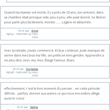
Quand ma maman est morte, il y a près de 20 ans, son armoire, dans
sa chambre était presque vide; peu à peu, elle avait donné, Se libérer
pour partir plus facilement, monter……...Légère et détachée.
Écrit par :
Anne
09h41
-
mercredi 25
mars
2020
Avec la retraite, j'avais commencé. Et là je continue. Juste manque de
serrer dans mes bras ma fille, ses petits et mon gendre. Apprendre à
ne plus dire, mon, ma, mes. Élargir l'amour. Bises
Écrit par :
Durgalola
09h48
-
mercredi 25
mars
2020
effectivement, c'est le bon moment d'y penser... en cette période
difficile... parfois, donner aux autres ce qui nous encombre allège
aussi le coeur
Écrit par :
Sedna