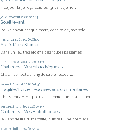
« Ce jour-là, je regardais les lignes, et je ne...
jeudi 06
août 2026
06h44
Soleil levant
Pouvoir avoir chaque matin, dans sa vie, son soleil...
mardi 04
août 2026
06h00
Au-Delà du Silence
Dans un lieu très éloigné des routes passantes,...
dimanche 02
août 2026
05h30
Chalamov : Mes bibliothèques. 2
Chalamov, tout au long de sa vie, lecteur…...
samedi 01
août 2026
05h30
Fragilité/Force : réponses aux commentaires
Chers amis, Merci pour vos commentaires sur la note...
vendredi 31
juillet 2026
05h57
Chalamov : Mes Bibliothèques
Je viens de lire d’une traite, puis relu une première...
jeudi 30
juillet 2026
05h30