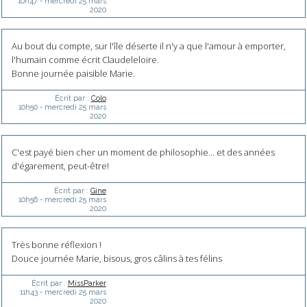
10h47
-
mercredi 25
mars
2020
Au bout du compte, sur l'île déserte il n'y a que l'amour à emporter,
l'humain comme écrit Claudeleloire.
Bonne journée paisible Marie.
Écrit par :
Colo
10h50
-
mercredi 25
mars
2020
C'est payé bien cher un moment de philosophie... et des années
d'égarement, peut-être!
Écrit par :
Gine
10h56
-
mercredi 25
mars
2020
Très bonne réflexion !
Douce journée Marie, bisous, gros câlins à tes félins
Écrit par :
MissParker
11h43
-
mercredi 25
mars
2020