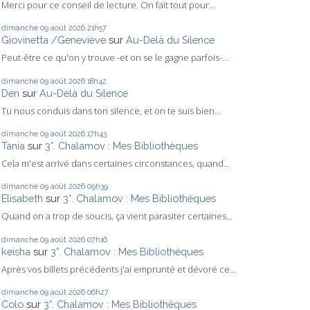
Merci pour ce conseil de lecture. On fait tout pour...
dimanche 09
août 2026
21h57
Giovinetta /Geneviève
sur
Au-Delà du Silence
Peut-être ce qu'on y trouve -et on se le gagne parfois-...
dimanche 09
août 2026
18h42
Den
sur
Au-Delà du Silence
Tu nous conduis dans ton silence, et on te suis bien...
dimanche 09
août 2026
17h43
Tania
sur
3°. Chalamov : Mes Bibliothèques
Cela m'est arrivé dans certaines circonstances, quand...
dimanche 09
août 2026
09h39
Elisabeth
sur
3°. Chalamov : Mes Bibliothèques
Quand on a trop de soucis, ça vient parasiter certaines...
dimanche 09
août 2026
07h16
keisha
sur
3°. Chalamov : Mes Bibliothèques
Après vos billets précédents j'ai emprunté et dévoré ce...
dimanche 09
août 2026
06h27
Colo
sur
3°. Chalamov : Mes Bibliothèques