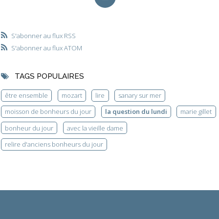
S'abonner au flux RSS
S'abonner au flux ATOM
TAGS POPULAIRES
être ensemble
mozart
lire
sanary sur mer
moisson de bonheurs du jour
la question du lundi
marie gillet
bonheur du jour
avec la vieille dame
relire d'anciens bonheurs du jour