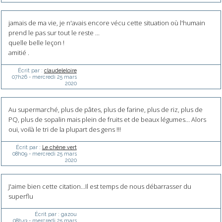
jamais de ma vie, je n'avais encore vécu cette situation où l'humain
prend le pas sur tout le reste ...
quelle belle leçon !
amitié .
Écrit par :
claudeleloire
07h26
-
mercredi 25
mars
2020
Au supermarché, plus de pâtes, plus de farine, plus de riz, plus de
PQ, plus de sopalin mais plein de fruits et de beaux légumes… Alors
oui, voilà le tri de la plupart des gens !!!
Écrit par :
Le chêne vert
08h09
-
mercredi 25
mars
2020
J'aime bien cette citation...Il est temps de nous débarrasser du
superflu
Écrit par :
gazou
08h43
-
mercredi 25
mars