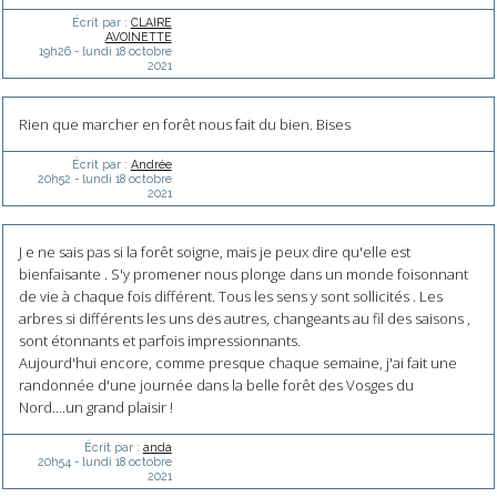
Écrit par :
CLAIRE
AVOINETTE
19h26
-
lundi 18
octobre
2021
Rien que marcher en forêt nous fait du bien. Bises
Écrit par :
Andrée
20h52
-
lundi 18
octobre
2021
J e ne sais pas si la forêt soigne, mais je peux dire qu'elle est
bienfaisante . S'y promener nous plonge dans un monde foisonnant
de vie à chaque fois différent. Tous les sens y sont sollicités . Les
arbres si différents les uns des autres, changeants au fil des saisons ,
sont étonnants et parfois impressionnants.
Aujourd'hui encore, comme presque chaque semaine, j'ai fait une
randonnée d'une journée dans la belle forêt des Vosges du
Nord....un grand plaisir !
Écrit par :
anda
20h54
-
lundi 18
octobre
2021