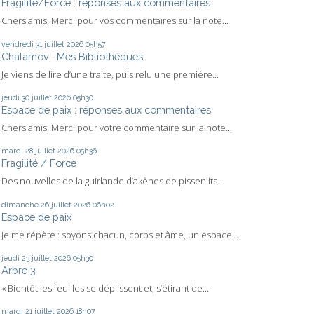
Fragilité/Force : réponses aux commentaires
Chers amis, Merci pour vos commentaires sur la note...
vendredi 31
juillet 2026
05h57
Chalamov : Mes Bibliothèques
Je viens de lire d’une traite, puis relu une première...
jeudi 30
juillet 2026
05h30
Espace de paix : réponses aux commentaires
Chers amis, Merci pour votre commentaire sur la note...
mardi 28
juillet 2026
05h36
Fragilité / Force
Des nouvelles de la guirlande d’akènes de pissenlits...
dimanche 26
juillet 2026
06h02
Espace de paix
Je me répète : soyons chacun, corps et âme, un espace...
jeudi 23
juillet 2026
05h30
Arbre 3
« Bientôt les feuilles se déplissent et, s’étirant de...
mardi 21
juillet 2026
18h07