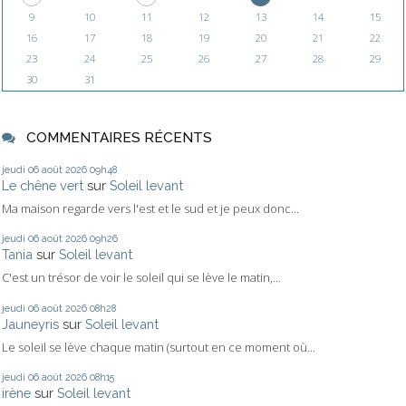
9
10
11
12
13
14
15
16
17
18
19
20
21
22
23
24
25
26
27
28
29
30
31
COMMENTAIRES RÉCENTS
jeudi 06
août 2026
09h48
Le chêne vert
sur
Soleil levant
Ma maison regarde vers l'est et le sud et je peux donc...
jeudi 06
août 2026
09h26
Tania
sur
Soleil levant
C'est un trésor de voir le soleil qui se lève le matin,...
jeudi 06
août 2026
08h28
Jauneyris
sur
Soleil levant
Le soleil se lève chaque matin (surtout en ce moment où...
jeudi 06
août 2026
08h15
irène
sur
Soleil levant