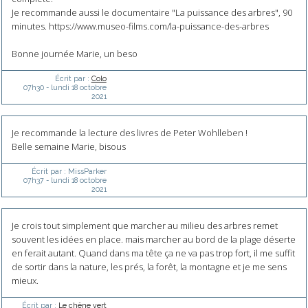
Je recommande aussi le documentaire "La puissance des arbres", 90
minutes. https://www.museo-films.com/la-puissance-des-arbres
Bonne journée Marie, un beso
Écrit par :
Colo
07h30
-
lundi 18
octobre
2021
Je recommande la lecture des livres de Peter Wohlleben !
Belle semaine Marie, bisous
Écrit par :
MissParker
07h37
-
lundi 18
octobre
2021
Je crois tout simplement que marcher au milieu des arbres remet
souvent les idées en place. mais marcher au bord de la plage déserte
en ferait autant. Quand dans ma tête ça ne va pas trop fort, il me suffit
de sortir dans la nature, les prés, la forêt, la montagne et je me sens
mieux.
Écrit par :
Le chêne vert