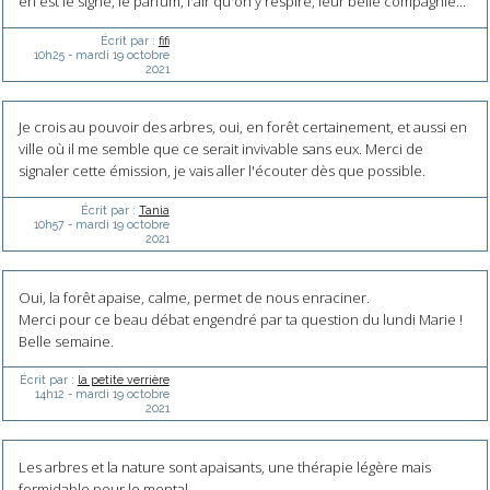
en est le signe, le parfum, l'air qu'on y respire, leur belle compagnie...
Écrit par :
fifi
10h25
-
mardi 19
octobre
2021
Je crois au pouvoir des arbres, oui, en forêt certainement, et aussi en
ville où il me semble que ce serait invivable sans eux. Merci de
signaler cette émission, je vais aller l'écouter dès que possible.
Écrit par :
Tania
10h57
-
mardi 19
octobre
2021
Oui, la forêt apaise, calme, permet de nous enraciner.
Merci pour ce beau débat engendré par ta question du lundi Marie !
Belle semaine.
Écrit par :
la petite verrière
14h12
-
mardi 19
octobre
2021
Les arbres et la nature sont apaisants, une thérapie légère mais
formidable pour le mental.