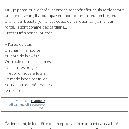
Oui, je pense que la forêt, les arbres sont bénéfiques, ils gardent tout
un monde vivant, ils nous apaisent nous donnent leur ombre, leur
chant, leur beauté, je n'ai pas cessé de les louer, car j'aime leur
force, ils sont comme des gardiens...
Bises et très bonne journée
A l'orée du bois
Un chant m'emporte
Au bord de la rivière,
Qui roule entre les pierres
Léchant les berges
Il rebondit sous la futaie
Le merle lance ses trilles
Sous les arbres vénérables
Je respire ...
Écrit par :
marine D
08h14
-
mardi 19
octobre
2021
Évidemment, le bien-être qu'on éprouve en marchant dans la forêt