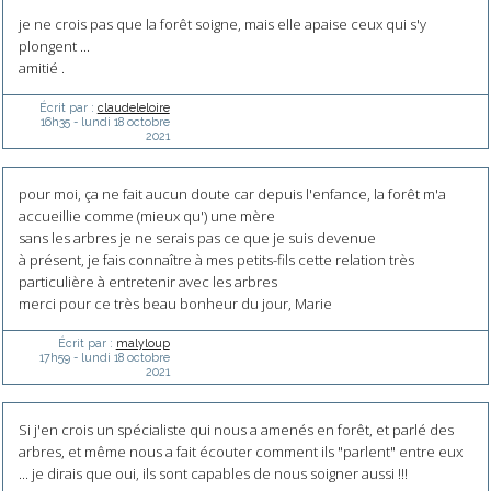
je ne crois pas que la forêt soigne, mais elle apaise ceux qui s'y
plongent ...
amitié .
Écrit par :
claudeleloire
16h35
-
lundi 18
octobre
2021
pour moi, ça ne fait aucun doute car depuis l'enfance, la forêt m'a
accueillie comme (mieux qu') une mère
sans les arbres je ne serais pas ce que je suis devenue
à présent, je fais connaître à mes petits-fils cette relation très
particulière à entretenir avec les arbres
merci pour ce très beau bonheur du jour, Marie
Écrit par :
malyloup
17h59
-
lundi 18
octobre
2021
Si j'en crois un spécialiste qui nous a amenés en forêt, et parlé des
arbres, et même nous a fait écouter comment ils "parlent" entre eux
... je dirais que oui, ils sont capables de nous soigner aussi !!!