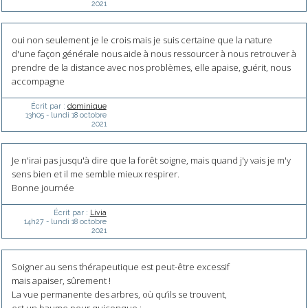
2021
oui non seulement je le crois mais je suis certaine que la nature
d'une façon générale nous aide à nous ressourcer à nous retrouver à
prendre de la distance avec nos problèmes, elle apaise, guérit, nous
accompagne
Écrit par :
dominique
13h05
-
lundi 18
octobre
2021
Je n'irai pas jusqu'à dire que la forêt soigne, mais quand j'y vais je m'y
sens bien et il me semble mieux respirer.
Bonne journée
Écrit par :
Livia
14h27
-
lundi 18
octobre
2021
Soigner au sens thérapeutique est peut-être excessif
mais apaiser, sûrement !
La vue permanente des arbres, où qu’ils se trouvent,