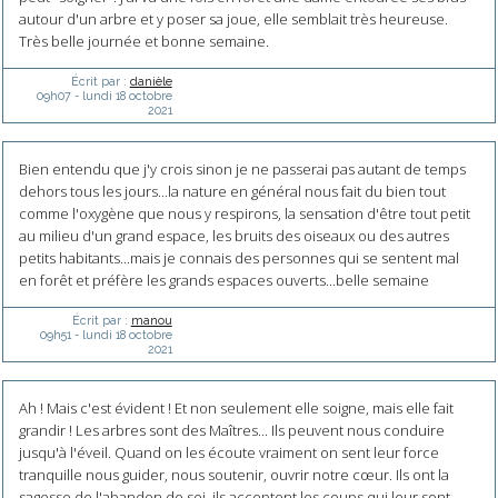
autour d'un arbre et y poser sa joue, elle semblait très heureuse.
Très belle journée et bonne semaine.
Écrit par :
danièle
09h07
-
lundi 18
octobre
2021
Bien entendu que j'y crois sinon je ne passerai pas autant de temps
dehors tous les jours...la nature en général nous fait du bien tout
comme l'oxygène que nous y respirons, la sensation d'être tout petit
au milieu d'un grand espace, les bruits des oiseaux ou des autres
petits habitants...mais je connais des personnes qui se sentent mal
en forêt et préfère les grands espaces ouverts...belle semaine
Écrit par :
manou
09h51
-
lundi 18
octobre
2021
Ah ! Mais c'est évident ! Et non seulement elle soigne, mais elle fait
grandir ! Les arbres sont des Maîtres... Ils peuvent nous conduire
jusqu'à l'éveil. Quand on les écoute vraiment on sent leur force
tranquille nous guider, nous soutenir, ouvrir notre cœur. Ils ont la
sagesse de l'abandon de soi, ils acceptent les coups qui leur sont