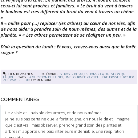
ceux-ci lui sont proches et familiers. « Le bruit du vent à travers
le bouleau est très différent du bruit du vent à travers un chêne.
»
Il « milite pour (…) replacer (les arbres) au cœur de nos vies, afin
de nous aider à prendre soin de nous-mêmes, des autres et de la
planète. » « Les arbres permettent de se réaligner un peu. »
D’où la question du lundi : Et vous, croyez-vous aussi que la forêt
soigne ?
LIEN PERMANENT
CATÉGORIES :
SE POSER DES QUESTIONS / LA QUESTION DU
LUNDI
TAGS :
LA QUESTION DU LUNDI
,
UNE JOURNÉE PARTICULIÈRE
,
ERNST ZÜRCHER
,
ZOÉ VARIER
28
COMMENTAIRES
COMMENTAIRES
Le visible et l'invisible des arbres, et de nous-mêmes.
Je ne suis pas certaine que la forêt soigne, on nous le dit et j'imagine
que c'est vrai, mais observer, prendre grand soin des plantes et
arbres m'apporte une paix intérieure indéniable, une respiration
complète.