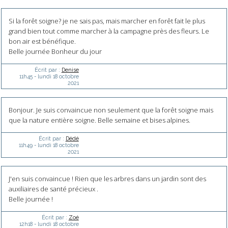
Si la forêt soigne? je ne sais pas, mais marcher en forêt fait le plus
grand bien tout comme marcher à la campagne près des fleurs. Le
bon air est bénéfique.
Belle journée Bonheur du jour
Écrit par :
Denise
11h45
-
lundi 18
octobre
2021
Bonjour. Je suis convaincue non seulement que la forêt soigne mais
que la nature entière soigne. Belle semaine et bises alpines.
Écrit par :
Dédé
11h49
-
lundi 18
octobre
2021
J'en suis convaincue ! Rien que les arbres dans un jardin sont des
auxiliaires de santé précieux .
Belle journée !
Écrit par :
Zoé
12h18
-
lundi 18
octobre