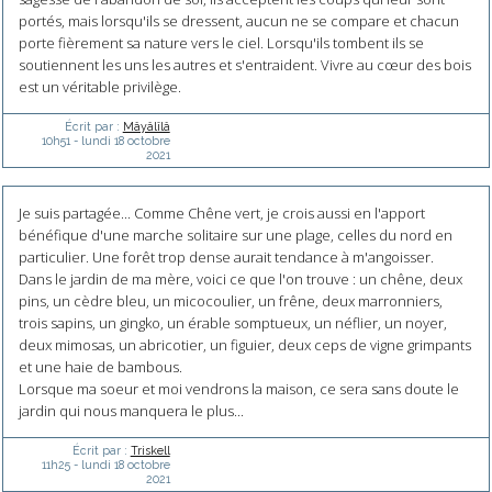
portés, mais lorsqu'ils se dressent, aucun ne se compare et chacun
porte fièrement sa nature vers le ciel. Lorsqu'ils tombent ils se
soutiennent les uns les autres et s'entraident. Vivre au cœur des bois
est un véritable privilège.
Écrit par :
Mâyâlîlâ
10h51
-
lundi 18
octobre
2021
Je suis partagée... Comme Chêne vert, je crois aussi en l'apport
bénéfique d'une marche solitaire sur une plage, celles du nord en
particulier. Une forêt trop dense aurait tendance à m'angoisser.
Dans le jardin de ma mère, voici ce que l'on trouve : un chêne, deux
pins, un cèdre bleu, un micocoulier, un frêne, deux marronniers,
trois sapins, un gingko, un érable somptueux, un néflier, un noyer,
deux mimosas, un abricotier, un figuier, deux ceps de vigne grimpants
et une haie de bambous.
Lorsque ma soeur et moi vendrons la maison, ce sera sans doute le
jardin qui nous manquera le plus...
Écrit par :
Triskell
11h25
-
lundi 18
octobre
2021