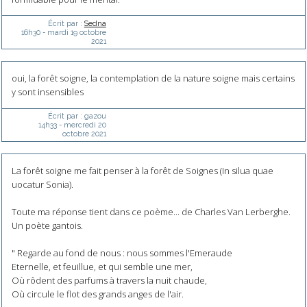
Écrit par :
Sedna
16h30
-
mardi 19
octobre
2021
oui, la forêt soigne, la contemplation de la nature soigne mais certains
y sont insensibles
Écrit par :
gazou
14h33
-
mercredi 20
octobre 2021
La forêt soigne me fait penser à la forêt de Soignes (In silua quae
uocatur Sonia).
Toute ma réponse tient dans ce poème... de Charles Van Lerberghe.
Un poète gantois.
" Regarde au fond de nous : nous sommes l'Emeraude
Eternelle, et feuillue, et qui semble une mer,
Où rôdent des parfums à travers la nuit chaude,
Où circule le flot des grands anges de l'air.