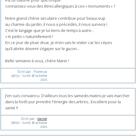
est un baume pour quiconque :
connaissez-vous des êtres allergiques à ces « monuments » ?
Notre grand chêne séculaire contribue pour beaucoup
au charme du jardin, il nous a précédés, il nous survivra !
C’est le langage que je lui tiens de temps à autre…
« in petto » naturellement !
En ce jour de pluie drue, je m’en vais le visiter car les cèpes
qu’il abrite doivent s’égayer sur le gazon…
Belle semaine à vous, chère Marie !
Écrit par :
Fiorenza
15h23
-
lundi 18
octobre
2021
J'en suis convaincu. D'ailleurs tous les samedis matins je vais marcher
dans la forêt pur prnedre l'énergie des arbres...Excellent pour la
santé !!
Écrit par :
daniel
16h01
-
lundi 18
octobre
2021