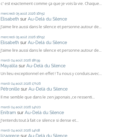
c' est exactement comme ça que je vois la vie. Chaque...
mercredi 05
août 2026
16h52
Elisabeth
sur
Au-Delà du Silence
J'aime lire aussi dans le silence et personne autour de...
mercredi 05
août 2026
16h52
Elisabeth
sur
Au-Delà du Silence
J'aime lire aussi dans le silence et personne autour de...
mardi 04
août 2026
18h39
Mayalila
sur
Au-Delà du Silence
Un lieu exceptionnel en effet ! Tu nous y conduis avec...
mardi 04
août 2026
17h26
Pétronille
sur
Au-Delà du Silence
Il me semble que dans le zen japonais ,ce ressenti...
mardi 04
août 2026
14h20
Enitram
sur
Au-Delà du Silence
J'entends tout à fait ce silence si dense et...
mardi 04
août 2026
14h18
lizagrece
sur
Au-Delà du Silence