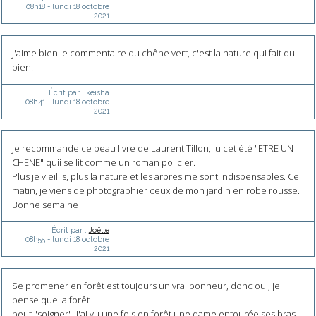
08h18
-
lundi 18
octobre
2021
J'aime bien le commentaire du chêne vert, c'est la nature qui fait du
bien.
Écrit par :
keisha
08h41
-
lundi 18
octobre
2021
Je recommande ce beau livre de Laurent Tillon, lu cet été "ETRE UN
CHENE" quii se lit comme un roman policier.
Plus je vieillis, plus la nature et les arbres me sont indispensables. Ce
matin, je viens de photographier ceux de mon jardin en robe rousse.
Bonne semaine
Écrit par :
Joëlle
08h55
-
lundi 18
octobre
2021
Se promener en forêt est toujours un vrai bonheur, donc oui, je
pense que la forêt
peut "soigner"! J'ai vu une fois en forêt une dame entourée ses bras