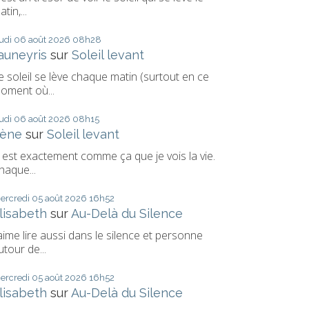
tin,...
eudi 06
août 2026
08h28
auneyris
sur
Soleil levant
e soleil se lève chaque matin (surtout en ce
oment où...
eudi 06
août 2026
08h15
rène
sur
Soleil levant
' est exactement comme ça que je vois la vie.
haque...
ercredi 05
août 2026
16h52
lisabeth
sur
Au-Delà du Silence
'aime lire aussi dans le silence et personne
utour de...
ercredi 05
août 2026
16h52
lisabeth
sur
Au-Delà du Silence