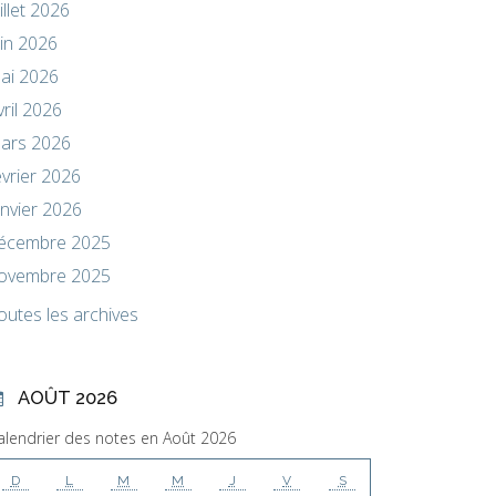
uillet 2026
uin 2026
ai 2026
vril 2026
ars 2026
évrier 2026
anvier 2026
écembre 2025
ovembre 2025
outes les archives
AOÛT 2026
alendrier des notes en Août 2026
D
L
M
M
J
V
S