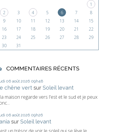
1
2
3
4
5
6
7
8
9
10
11
12
13
14
15
16
17
18
19
20
21
22
23
24
25
26
27
28
29
30
31
COMMENTAIRES RÉCENTS
eudi 06
août 2026
09h48
e chêne vert
sur
Soleil levant
a maison regarde vers l'est et le sud et je peux
onc...
eudi 06
août 2026
09h26
ania
sur
Soleil levant
'est un trésor de voir le soleil qui se lève le