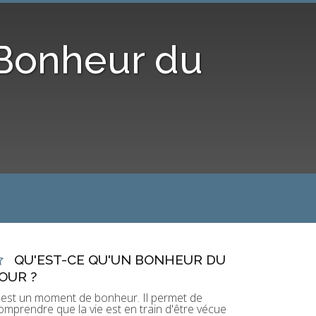
 Bonheur du
QU'EST-CE QU'UN BONHEUR DU
OUR ?
'est un moment de bonheur. Il permet de
omprendre que la vie est en train d'être vécue