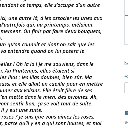
pendant ce temps, elle s’occupe d’un autre
ci, une autre là, à les associer les unes aux
d’autrefois qui, au printemps, mêlaient
mement. On finit par faire deux bouquets,
s.
un qu’on connait et dont on sait que les
 va entendre quand on lui posera le
belles ! Oh la la ! Je me souviens, dans le
n. Au Printemps, elles étaient si
es lilas ; les lilas doubles, bien sûr. Ma
aussi et elle allait en cueillir pour en mettre
nner aux voisins. Elle était fière de ses
j’en mette dans le mien, des pivoines. Ah,
vont sentir bon, ça se voit tout de suite.
 il y eut une suite.
s roses ? Je sais que vous aimez les roses,
a
, parce qu’il y en a qui sont hautes, et moi