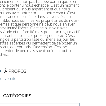
leinement, et non pas happée par un quotidien
ont le contenu nous échappe. C'est un moment
u présent qui nous appartient et que nous
entons avec notre corps et notre esprit. C'est
'assurance que, même dans l'adversité la plus
errible, nous sommes les propriétaires de nous-
êmes et que personne ne peut nous enlever
otre intime liberté. C'est ne plus voir avec
assitude et uniformité mais poser un regard actif
t brillant sur tout ce qui est signe de vie. C'est, le
ong de la paroi trop lisse qui mène au jour, les
etites aspérités qui permettent de se poser un
nstant, de reprendre l'ascension. C'est se
ontenter de peu mais savoir qu'on a tout : on
st vivant.
À PROPOS
ire la suite
CATÉGORIES