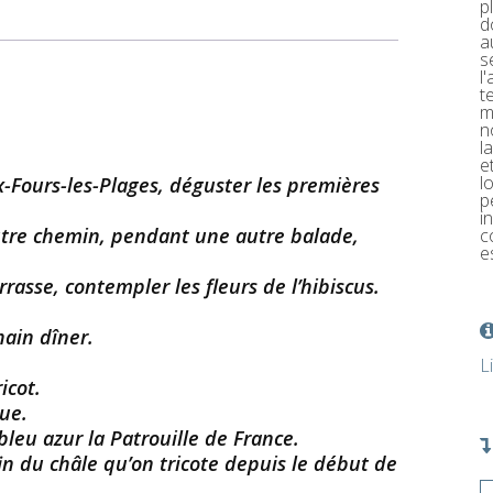
p
d
a
s
l
t
m
n
l
e
l
x-Fours-les-Plages, déguster les premières
p
i
autre chemin, pendant une autre balade,
c
e
rrasse, contempler les fleurs de l’hibiscus.
hain dîner.
L
icot.
que.
bleu azur la Patrouille de France.
in du châle qu’on tricote depuis le début de