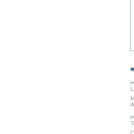
j
L
M
d
j
T
C