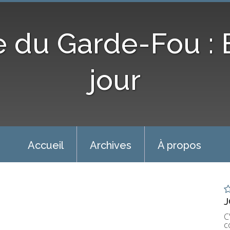
e du Garde-Fou :
jour
Accueil
Archives
À propos
J
C
c