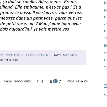
, ça doit se cueillir. Allez, venez. Prenez
j
Meilland. Elle embaume, n’est-ce pas ? Et à
j
renez-le aussi. Il va s’ouvrir, vous verrez.
m
ettrez dans un petit vase, parce que les
de petit vase, oui ? Moi, j’aime bien avoir
a
 Mais aujourd’hui, je vais mettre vos
m
f
j
d
R / BONHEUR DU JOUR QUOTIDIEN
TAGS :
MAR VIVO
,
n
OMMENTAIRES
T
Page précédente
2
3
4
5
6
7
Page suivante
C