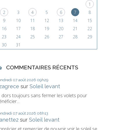
1
2
3
4
5
6
7
8
9
10
11
12
13
14
15
16
17
18
19
20
21
22
23
24
25
26
27
28
29
30
31
COMMENTAIRES RÉCENTS
endredi 07
août 2026
09h29
izagrece
sur
Soleil levant
e dors toujours sans fermer les volets pour
énéficier...
endredi 07
août 2026
08h13
anette2
sur
Soleil levant
pprécier et remercier de pouvoir voir le soleil se