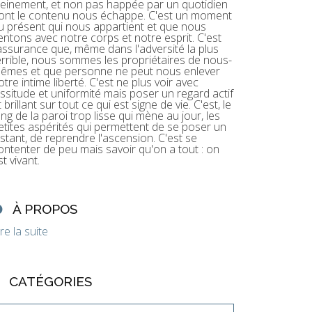
leinement, et non pas happée par un quotidien
ont le contenu nous échappe. C'est un moment
u présent qui nous appartient et que nous
entons avec notre corps et notre esprit. C'est
'assurance que, même dans l'adversité la plus
errible, nous sommes les propriétaires de nous-
êmes et que personne ne peut nous enlever
otre intime liberté. C'est ne plus voir avec
assitude et uniformité mais poser un regard actif
t brillant sur tout ce qui est signe de vie. C'est, le
ong de la paroi trop lisse qui mène au jour, les
etites aspérités qui permettent de se poser un
nstant, de reprendre l'ascension. C'est se
ontenter de peu mais savoir qu'on a tout : on
st vivant.
À PROPOS
ire la suite
CATÉGORIES