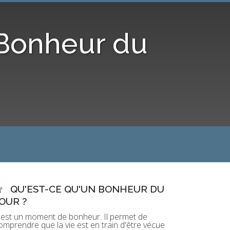
 Bonheur du
QU'EST-CE QU'UN BONHEUR DU
OUR ?
'est un moment de bonheur. Il permet de
omprendre que la vie est en train d'être vécue