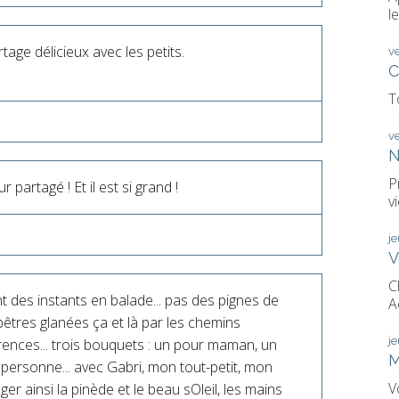
le
tage délicieux avec les petits.
v
C
T
v
N
P
 partagé ! Et il est si grand !
vi
j
V
C
 des instants en balade... pas des pignes de
A
êtres glanées ça et là par les chemins
j
férences... trois bouquets : un pour maman, un
M
personne... avec Gabri, mon tout-petit, mon
V
tager ainsi la pinède et le beau sOleil, les mains