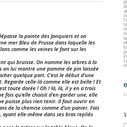
p
d
a
s
l
t
m
n
épasse la pointe des Jonquiers et on
l
une mer Bleu de Prusse dans laquelle les
e
l
llons comme les veines le font sur les
p
i
c
 vent qui bruisse. On nomme les arbres à la
e
uis on lui montre une pomme de pin laissée
acher quelque part. C’est le début d’une
 Regarde celle-là comme elle est belle ! Et
st toute dorée ! Oh ! là, là, il y en a trois
L
fois qu’elle choisit d’en garder une, elle
e puisse plus rien tenir. Il faut ouvrir en
pans de la chemise comme d’un panier. Fais
e, ayant elle-même dans ses bras repliés