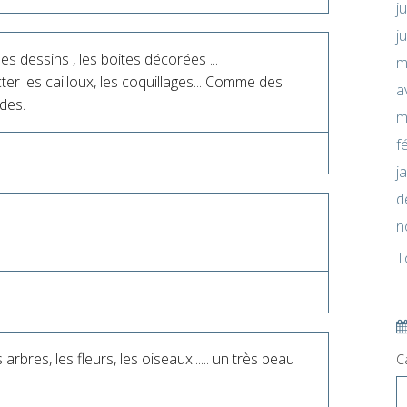
j
j
es dessins , les boites décorées ...
m
ter les cailloux, les coquillages... Comme des
a
des.
m
f
j
d
n
T
arbres, les fleurs, les oiseaux...... un très beau
C