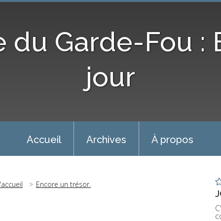
e du Garde-Fou :
jour
Accueil
Archives
À propos
'accueil
Encore un trésor.
J
C
c