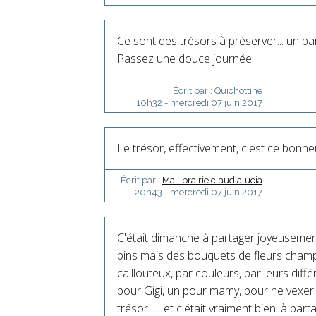
Ce sont des trésors à préserver... un par
Passez une douce journée.
Écrit par :
Quichottine
10h32
-
mercredi 07
juin 2017
Le trésor, effectivement, c'est ce bonheur
Écrit par :
Ma librairie claudialucia
20h43
-
mercredi 07
juin 2017
C'était dimanche à partager joyeusement
pins mais des bouquets de fleurs champ
caillouteux, par couleurs, par leurs dif
pour Gigi, un pour mamy, pour ne vexer 
trésor...... et c'était vraiment bien. à par