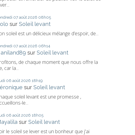
ver...
endredi 07
août 2026
08h05
olo
sur
Soleil levant
on soleil est un délicieux mélange d’espoir, de...
endredi 07
août 2026
06h14
aniland89
sur
Soleil levant
rofitons, de chaque moment que nous offre la
e, car la...
eudi 06
août 2026
18h19
éronique
sur
Soleil levant
haque soleil levant est une promesse ,
ccueillons-le...
eudi 06
août 2026
18h05
ayalila
sur
Soleil levant
oir le soleil se lever est un bonheur que j'ai