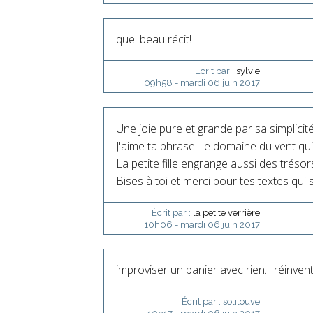
quel beau récit!
Écrit par :
sylvie
09h58
-
mardi 06
juin 2017
Une joie pure et grande par sa simplicité
J'aime ta phrase" le domaine du vent qui 
La petite fille engrange aussi des tréso
Bises à toi et merci pour tes textes qui s
Écrit par :
la petite verrière
10h06
-
mardi 06
juin 2017
improviser un panier avec rien... réinvente
Écrit par :
solilouve