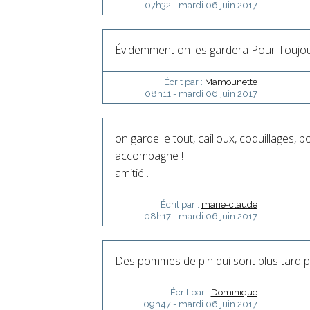
07h32
-
mardi 06
juin 2017
Évidemment on les gardera Pour Toujo
Écrit par :
Mamounette
08h11
-
mardi 06
juin 2017
on garde le tout, cailloux, coquillages, p
accompagne !
amitié .
Écrit par :
marie-claude
08h17
-
mardi 06
juin 2017
Des pommes de pin qui sont plus tard p
Écrit par :
Dominique
09h47
-
mardi 06
juin 2017