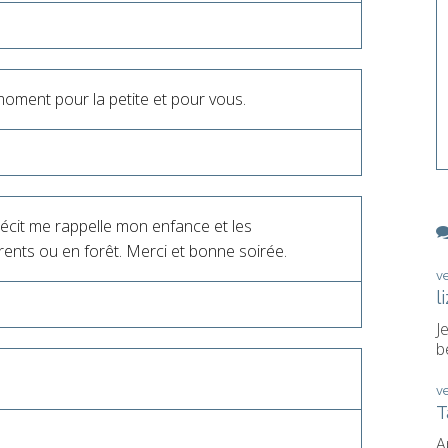
 moment pour la petite et pour vous.
écit me rappelle mon enfance et les
nts ou en forêt. Merci et bonne soirée.
v
l
J
b
!
v
T
A