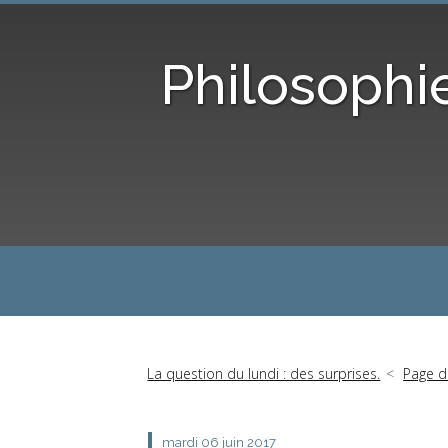
Philosophi
La question du lundi : des surprises.
Page d
mardi 06
juin 2017