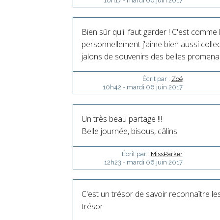
10h17
-
mardi 06
juin 2017
Bien sûr qu'il faut garder ! C'est comme l
personnellement j'aime bien aussi collec
jalons de souvenirs des belles promena
Écrit par :
Zoé
10h42
-
mardi 06
juin 2017
Un très beau partage !!!
Belle journée, bisous, câlins
Écrit par :
MissParker
12h23
-
mardi 06
juin 2017
C'est un trésor de savoir reconnaître les 
trésor