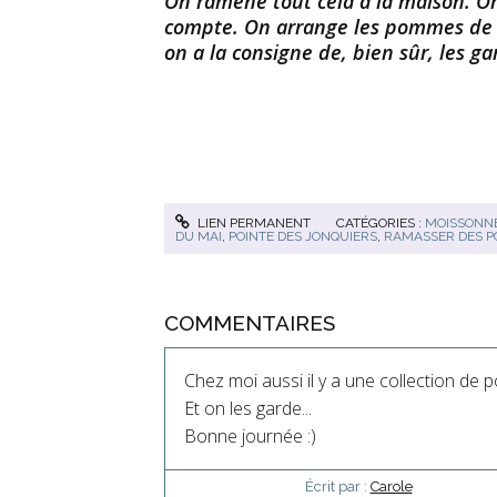
On ramène tout cela à la maison. On 
compte. On arrange les pommes de 
on a la consigne de, bien sûr, les ga
LIEN PERMANENT
CATÉGORIES :
MOISSONNE
DU MAI
,
POINTE DES JONQUIERS
,
RAMASSER DES P
COMMENTAIRES
Chez moi aussi il y a une collection de 
Et on les garde...
Bonne journée :)
Écrit par :
Carole