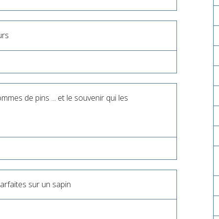
urs
ommes de pins ... et le souvenir qui les
arfaites sur un sapin