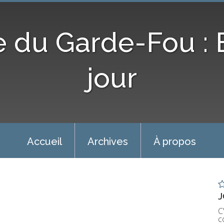
e du Garde-Fou :
jour
Accueil
Archives
À propos
J
C
c