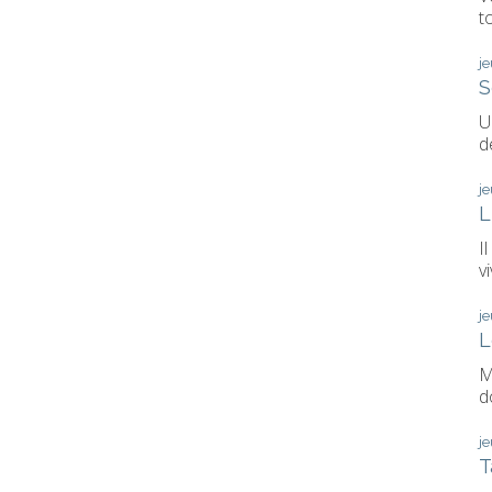
t
j
S
U
d
j
L
I
vi
j
L
M
d
j
T