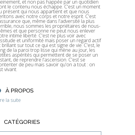
leinement, et non pas happée par un quotidien
ont le contenu nous échappe. C'est un moment
u présent qui nous appartient et que nous
entons avec notre corps et notre esprit. C'est
'assurance que, même dans l'adversité la plus
errible, nous sommes les propriétaires de nous-
êmes et que personne ne peut nous enlever
otre intime liberté. C'est ne plus voir avec
assitude et uniformité mais poser un regard actif
t brillant sur tout ce qui est signe de vie. C'est, le
ong de la paroi trop lisse qui mène au jour, les
etites aspérités qui permettent de se poser un
nstant, de reprendre l'ascension. C'est se
ontenter de peu mais savoir qu'on a tout : on
st vivant.
À PROPOS
ire la suite
CATÉGORIES