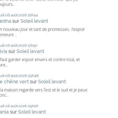
oujours...
eudi 06
août 2026
16h44
edna
sur
Soleil levant
n nouveau jour et tant de promesses.. l'espoir
emeure ...
eudi 06
août 2026
12h50
ivia
sur
Soleil levant
l faut garder espoir envers et contre tout, et
vre...
eudi 06
août 2026
09h48
e chêne vert
sur
Soleil levant
a maison regarde vers l'est et le sud et je peux
onc...
eudi 06
août 2026
09h26
ania
sur
Soleil levant