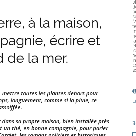
p
d
a
s
erre, à la maison,
l
t
m
agnie, écrire et
n
l
e
l
d de la mer.
p
i
c
e
 mettre toutes les plantes dehors pour
emps, longuement, comme si la pluie, ce
L
assoiffée.
 dans sa propre maison, bien installée près
nt un thé, en bonne compagnie, pour parler
 Cazalet, les romans policiers et historiques