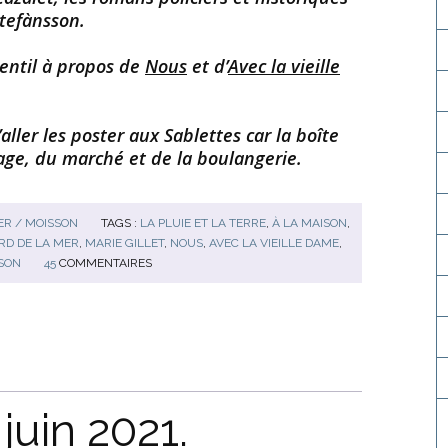
Stefànsson.
gentil à propos de
Nous
et d’
Avec la vieille
aller les poster aux Sablettes car la boîte
plage, du marché et de la boulangerie.
R / MOISSON
TAGS :
LA PLUIE ET LA TERRE
,
À LA MAISON
,
RD DE LA MER
,
MARIE GILLET
,
NOUS
,
AVEC LA VIEILLE DAME
,
SON
45
COMMENTAIRES
juin 2021.