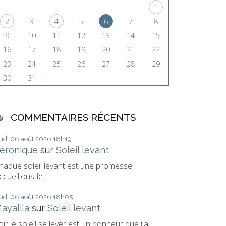
1
2
3
4
5
6
7
8
9
10
11
12
13
14
15
16
17
18
19
20
21
22
23
24
25
26
27
28
29
30
31
COMMENTAIRES RÉCENTS
eudi 06
août 2026
18h19
éronique
sur
Soleil levant
haque soleil levant est une promesse ,
ccueillons-le...
eudi 06
août 2026
18h05
ayalila
sur
Soleil levant
oir le soleil se lever est un bonheur que j'ai