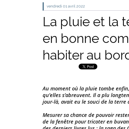
vendredi 01
avril 2022
La pluie et la t
en bonne comp
habiter au bor
Au moment où la pluie tombe enfin,
qu’elles s’abreuvent. Il a plu longt
jour-là, avait eu le souci de la terre 
Mesurer sa chance de pouvoir rester
de la fenêtre pour tricoter en buva
des derniers livres lus : la saga des