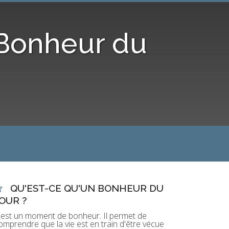
 Bonheur du
QU'EST-CE QU'UN BONHEUR DU
OUR ?
'est un moment de bonheur. Il permet de
omprendre que la vie est en train d'être vécue