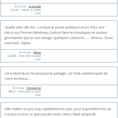
Écrit par :
la luciole
22h40
-
mardi 31
juillet
2012
Quelle jolie ville Aix - Lorsque je passe quelques jours chez une
nièce aux Pennes Mirabeau, j'adore faire les boutiques et surtout
gourmande que je suis manger quelques calissons..........Bisous - Doux
mercredi - Marie
Écrit par :
Marie
04h08
-
mercredi 01
août
2012
cet instant-là,on ne peut pas le partager car il fait vraiment parti de
notre bonheur....
Écrit par :
l'Angevine
08h21
-
mercredi 01
août
2012
Ville visitée un peu trop rapidement en juin, pour la première fois. Je
n'ai pas vu tout ce que j'aurais voulu, mais c'était sympa de