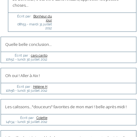
choses...
Écrit par :
Bonheur du
jour
08h53
-
mardi 31
juillet
2012
Quelle belle conclusion...
Écrit par :
caro.carito
10h52
-
lundi 30
juillet 2012
Oh oui ! Aller à Aix !
Écrit par :
Hélène H
10h56
-
lundi 30
juillet 2012
Les calissons..."douceurs" favorites de mon mari ! belle après midi !
Écrit par :
Colette
14h34
-
lundi 30
juillet 2012