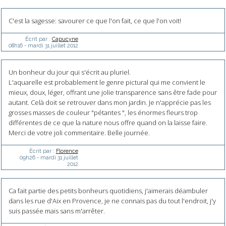
C'est la sagesse: savourer ce que l'on fait, ce que l'on voit!
Écrit par :
Capucyne
08h16
-
mardi 31
juillet 2012
Un bonheur du jour qui s'écrit au pluriel.
L'aquarelle est probablement le genre pictural qui me convient le
mieux, doux, léger, offrant une jolie transparence sans être fade pour
autant. Celà doit se retrouver dans mon jardin. Je n'apprécie pas les
grosses masses de couleur "pétantes ", les énormes fleurs trop
différentes de ce que la nature nous offre quand on la laisse faire.
Merci de votre joli commentaire. Belle journée.
Écrit par :
Florence
09h26
-
mardi 31
juillet
2012
Ca fait partie des petits bonheurs quotidiens, j'aimerais déambuler
dans les rue d'Aix en Provence, je ne connais pas du tout l'endroit, j'y
suis passée mais sans m'arrêter.