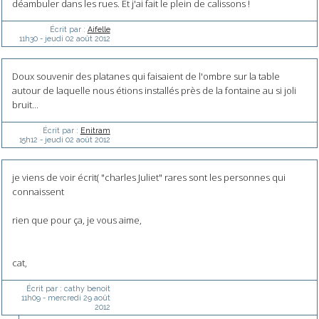
déambuler dans les rues. Et j'ai fait le plein de calissons !
Écrit par :
Aifelle
11h30
-
jeudi 02
août 2012
Doux souvenir des platanes qui faisaient de l'ombre sur la table
autour de laquelle nous étions installés près de la fontaine au si joli
bruit...
Écrit par :
Enitram
15h12
-
jeudi 02
août 2012
je viens de voir écrit( "charles Juliet" rares sont les personnes qui
connaissent
rien que pour ça, je vous aime,
cat,
Écrit par :
cathy benoit
11h09
-
mercredi 29
août
2012