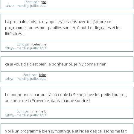
Écrit par :
ysa
11h20
-
mardi 31
juillet 2012
La prochaine fois, tu m'appelles, je viens avec toi! J'adore ce
programme, toutes mes papilles sont en émoi. Les linguales et les
littéraires...
Écrit par :
celestine
12h39
-
mardi 31
juillet 2012
ça je vous dis c'est bien le bonheur où je n'y connais rien
Écrit par :
telos
12h57
-
mardi 31
juillet 2012
Le bonheur est partout, là où coule la Seine, chez les petits libraires,
au coeur de la Provence, dans chaque sourire !
Écrit par :
marine D
15h23
-
mardi 31
juillet 2012
Voilà un programme bien sympathique et l'idée des calissons me fait