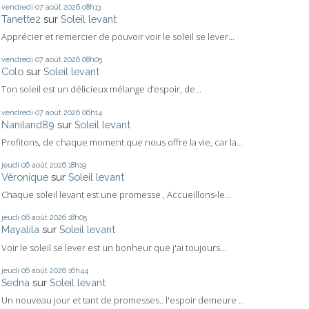
vendredi 07
août 2026
08h13
Tanette2
sur
Soleil levant
Apprécier et remercier de pouvoir voir le soleil se lever...
vendredi 07
août 2026
08h05
Colo
sur
Soleil levant
Ton soleil est un délicieux mélange d’espoir, de...
vendredi 07
août 2026
06h14
Naniland89
sur
Soleil levant
Profitons, de chaque moment que nous offre la vie, car la...
jeudi 06
août 2026
18h19
Véronique
sur
Soleil levant
Chaque soleil levant est une promesse , Accueillons-le...
jeudi 06
août 2026
18h05
Mayalila
sur
Soleil levant
Voir le soleil se lever est un bonheur que j'ai toujours...
jeudi 06
août 2026
16h44
Sedna
sur
Soleil levant
Un nouveau jour et tant de promesses.. l'espoir demeure ...