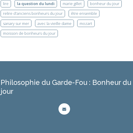
lire
la question du lundi
marie gillet
bonheur du jour
relire d'anciens bonheurs du jour
être ensemble
sanary sur mer
avec la vieille dame
mozart
moisson de bonheurs du jour
Philosophie du Garde-Fou : Bonheur du
jour