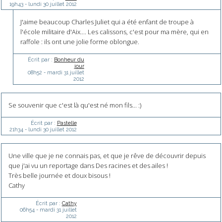
19h43
-
lundi 30
juillet 2012
J'aime beaucoup Charles Juliet qui a été enfant de troupe à
l'école militaire d'Aix.... Les calissons, c'est pour ma mère, qui en
raffole : ils ont une jolie forme oblongue.
Écrit par :
Bonheur du
jour
08h52
-
mardi 31
juillet
2012
Se souvenir que c'est là qu'est né mon fils... :)
Écrit par :
Pastelle
21h34
-
lundi 30
juillet 2012
Une ville que je ne connais pas, et que je rêve de découvrir depuis
que j'ai vu un reportage dans Des racines et des ailes !
Très belle journée et doux bisous !
Cathy
Écrit par :
Cathy
06h54
-
mardi 31
juillet
2012