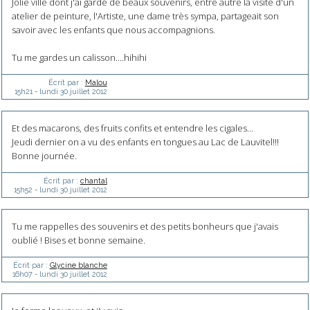
Jolie ville dont j'ai gardé de beaux souvenirs, entre autre la visite d'un
atelier de peinture, l'Artiste, une dame très sympa, partageait son
savoir avec les enfants que nous accompagnions.
Tu me gardes un calisson....hihihi
Écrit par :
Malou
15h21
-
lundi 30
juillet 2012
Et des macarons, des fruits confits et entendre les cigales...
Jeudi dernier on a vu des enfants en tongues au Lac de Lauvitel!!!
Bonne journée.
Écrit par :
chantal
15h52
-
lundi 30
juillet 2012
Tu me rappelles des souvenirs et des petits bonheurs que j'avais
oublié ! Bises et bonne semaine.
Écrit par :
Glycine blanche
16h07
-
lundi 30
juillet 2012