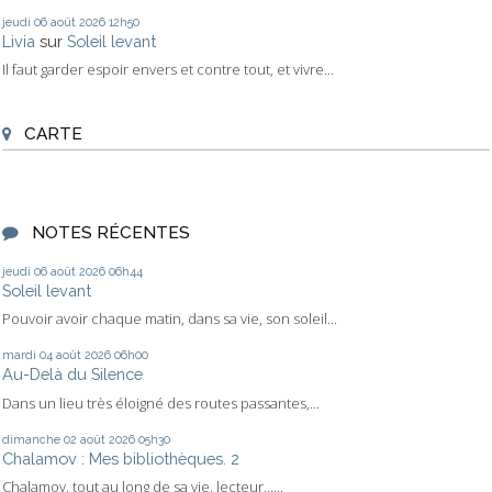
jeudi 06
août 2026
12h50
Livia
sur
Soleil levant
Il faut garder espoir envers et contre tout, et vivre...
CARTE
NOTES RÉCENTES
jeudi 06
août 2026
06h44
Soleil levant
Pouvoir avoir chaque matin, dans sa vie, son soleil...
mardi 04
août 2026
06h00
Au-Delà du Silence
Dans un lieu très éloigné des routes passantes,...
dimanche 02
août 2026
05h30
Chalamov : Mes bibliothèques. 2
Chalamov, tout au long de sa vie, lecteur…...