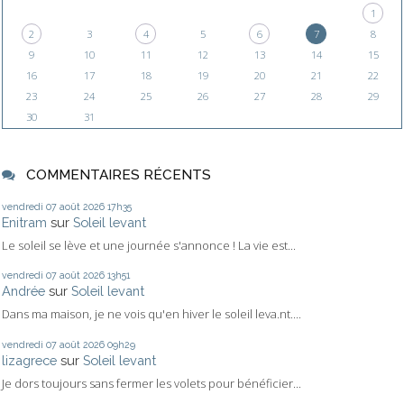
1
2
3
4
5
6
7
8
9
10
11
12
13
14
15
16
17
18
19
20
21
22
23
24
25
26
27
28
29
30
31
COMMENTAIRES RÉCENTS
vendredi 07
août 2026
17h35
Enitram
sur
Soleil levant
Le soleil se lève et une journée s'annonce ! La vie est...
vendredi 07
août 2026
13h51
Andrée
sur
Soleil levant
Dans ma maison, je ne vois qu'en hiver le soleil leva.nt....
vendredi 07
août 2026
09h29
lizagrece
sur
Soleil levant
Je dors toujours sans fermer les volets pour bénéficier...