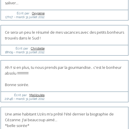
saliver...
Écrit par :
Oxygène
17h17
-
mardi 31
juillet 2012
Ce sera un peu le résumé de mes vacances avec des petits bonheurs
trouvés dans le Sud !
Écrit par :
Christelle
18h09
-
mardi 31
juillet 2012
Ah !! si en plus, tu nous prends par la gourmandise.. c'est le bonheur
absolu !!!!!!!!!!!!!
Bonne soirée.
Écrit par :
Malilouléa
21h46
-
mardi 31
juillet 2012
Une amie habitant Uzès m'a prêté l'été dernier la biographie de
Cézanne. J'ai beaucoup aimé...
*belle soirée*