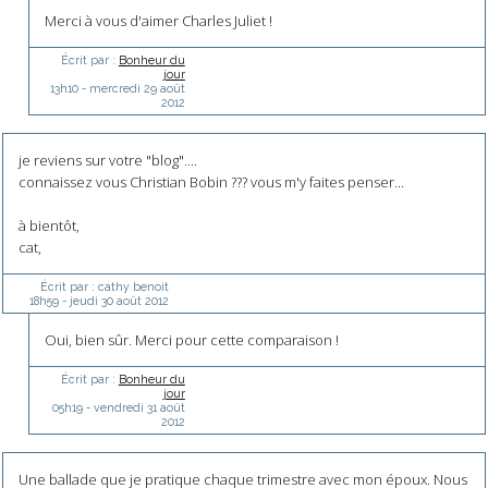
Merci à vous d'aimer Charles Juliet !
Écrit par :
Bonheur du
jour
13h10
-
mercredi 29
août
2012
je reviens sur votre "blog"....
connaissez vous Christian Bobin ??? vous m'y faites penser...
à bientôt,
cat,
Écrit par :
cathy benoit
18h59
-
jeudi 30
août 2012
Oui, bien sûr. Merci pour cette comparaison !
Écrit par :
Bonheur du
jour
05h19
-
vendredi 31
août
2012
Une ballade que je pratique chaque trimestre avec mon époux. Nous