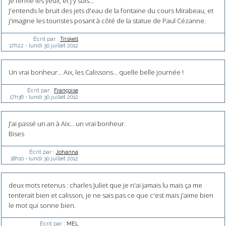
Je ferme les yeux, et j'y suis...
J'entends le bruit des jets d'eau de la fontaine du cours Mirabeau, et
j'imagine les touristes posant à côté de la statue de Paul Cézanne.
Écrit par :
Triskell
17h22
-
lundi 30
juillet 2012
Un vrai bonheur... Aix, les Calissons... quelle belle journée !
Écrit par :
Françoise
17h36
-
lundi 30
juillet 2012
J'ai passé un an à Aix... un vrai bonheur.
Bises
Écrit par :
Johanna
18h10
-
lundi 30
juillet 2012
deux mots retenus : charles Juliet que je n'ai jamais lu mais ça me
tenterait bien et calisson, je ne sais pas ce que c'est mais j'aime bien
le mot qui sonne bien.
Écrit par :
MEL