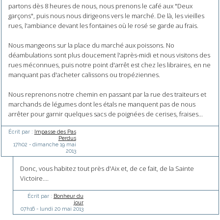
partons dès 8 heures de nous, nous prenons le café aux "Deux
garçons", puis nous nous dirigeons vers le marché. De là, les vieilles
rues, l'ambiance devant les fontaines où le rosé se garde au frais.
Nous mangeons sur la place du marché aux poissons. No
déambulations sont plus doucement l'après-midi et nous visitons des
rues méconnues, puis notre point d'arrêt est chez les libraires, en ne
manquant pas d'acheter calissons ou tropéziennes.
Nous reprenons notre chemin en passant par la rue des traiteurs et
marchands de légumes dont les étals ne manquent pas de nous
arrêter pour garnir quelques sacs de poignées de cerises, fraises...
Écrit par :
Impasse des Pas
Perdus
17h02
-
dimanche 19
mai
2013
Donc, vous habitez tout près d'Aix et, de ce fait, de la Sainte
Victoire....
Écrit par :
Bonheur du
jour
07h16
-
lundi 20
mai 2013