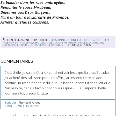
Se balader dans les rues ombragées.
Remonter le cours Mirabeau.
Déjeuner aux Deux Garçons.
Faire un tour à la Librairie de Provence.
Acheter quelques calissons.
LIEN PERMANENT
CATÉGORIES :
MOISSONNER / BONHEUR DU JOUR QUOTIDIEN
TAGS :
AIX EN PROVENCE
,
CHARLES JULIET
,
COURS MIRABEAU
,
AUX DEUX GARÇONS
,
CALISSONS
,
LIBRAIRIE DE PROVENCE
,
SE BALADER
35
COMMENTAIRES
COMMENTAIRES
C'est drôle, je suis allée à Aix vendredi voir les expo Balthus/Setsuko...
j'ai acheté des calissons pour les offrir, j'ai ressenti cette balade
comme un grand bonheur du jour. Le bonheur serait-il dans l'air que
l'on respire, dans la façon dont on le respire ?... Peu importe, belle
journée à toi, bisous. brigitte
Écrit par :
Plumes d Anges
10h09
-
lundi 30
juillet 2012
Le bonheur, c'est vivre dans l'instant, apprécier les petites