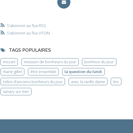
S'abonner au flux RSS
S'abonner au flux ATOM
TAGS POPULAIRES
mozart
moisson de bonheurs du jour
bonheur du jour
marie gillet
être ensemble
la question du lundi
relire d'anciens bonheurs du jour
avec la vieille dame
lire
sanary sur mer