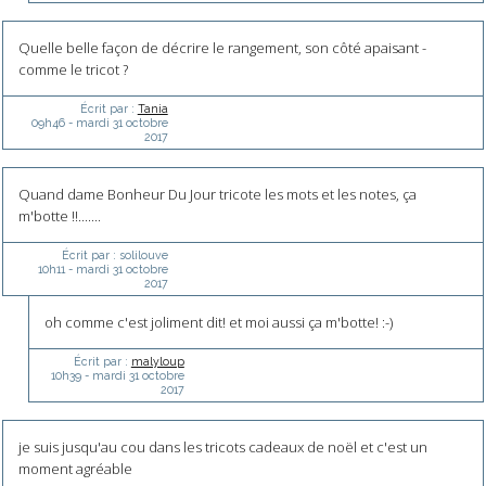
Quelle belle façon de décrire le rangement, son côté apaisant -
comme le tricot ?
Écrit par :
Tania
09h46
-
mardi 31
octobre
2017
Quand dame Bonheur Du Jour tricote les mots et les notes, ça
m'botte !!.......
Écrit par :
solilouve
10h11
-
mardi 31
octobre
2017
oh comme c'est joliment dit! et moi aussi ça m'botte! :-)
Écrit par :
malyloup
10h39
-
mardi 31
octobre
2017
je suis jusqu'au cou dans les tricots cadeaux de noël et c'est un
moment agréable