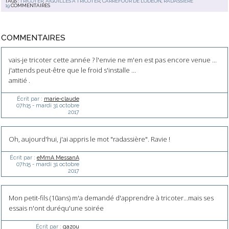
TAGS :
TRICOTER
,
AIGUILLES À TRICOTER
,
CARREFOUR DE LODÉON
,
RADASSIÈRE
19
COMMENTAIRES
COMMENTAIRES
vais-je tricoter cette année ? l'envie ne m'en est pas encore venue ...
j'attends peut-être que le froid s'installe ...
amitié .
Écrit par :
marie-claude
07h15
-
mardi 31
octobre
2017
Oh, aujourd'hui, j'ai appris le mot "radassière". Ravie !
Écrit par :
eMmA MessanA
07h15
-
mardi 31
octobre
2017
Mon petit-fils (10ans) m'a demandé d'apprendre à tricoter...mais ses
essais n'ont duréqu'une soirée
Écrit par :
gazou