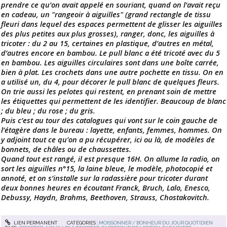
prendre ce qu’on avait appelé en souriant, quand on l’avait reçu
en cadeau, un "rangeoir à aiguilles" (grand rectangle de tissu
fleuri dans lequel des espaces permettent de glisser les aiguilles
des plus petites aux plus grosses), ranger, donc, les aiguilles à
tricoter : du 2 au 15, certaines en plastique, d’autres en métal,
d’autres encore en bambou. Le pull blanc a été tricoté avec du 5
en bambou. Les aiguilles circulaires sont dans une boîte carrée,
bien à plat. Les crochets dans une autre pochette en tissu. On en
a utilisé un, du 4, pour décorer le pull blanc de quelques fleurs.
On trie aussi les pelotes qui restent, en prenant soin de mettre
les étiquettes qui permettent de les identifier. Beaucoup de blanc
; du bleu ; du rose ; du gris.
Puis c’est au tour des catalogues qui vont sur le coin gauche de
l’étagère dans le bureau : layette, enfants, femmes, hommes. On
y adjoint tout ce qu’on a pu récupérer, ici ou là, de modèles de
bonnets, de châles ou de chaussettes.
Quand tout est rangé, il est presque 16H. On allume la radio, on
sort les aiguilles n°15, la laine bleue, le modèle, photocopié et
annoté, et on s’installe sur la radassière pour tricoter durant
deux bonnes heures en écoutant Franck, Bruch, Lalo, Enesco,
Debussy, Haydn, Brahms, Beethoven, Strauss, Chostakovitch.
LIEN PERMANENT
CATÉGORIES :
MOISSONNER / BONHEUR DU JOUR QUOTIDIEN