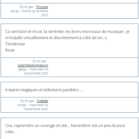
Écrit par :
Pivoine
14h33
-
mardi 31
octobre
2017
Ca sent bon le tricot, la sérénité, les bons morceaux de musique ; je
m'installe virtuellement et discrètement à côté de toi ;-)
Tendresse
Rose
Écrit par :
Leschatsdumaquis
19h53
-
mercredi 01
novembre 2017
Instants magiques et tellement paisibles ......
Écrit par :
Colette
22h52
-
mercredi 01
novembre 2017
Oui, reprendre un ouvrage et vite... Novembre est un peu là pour
cela...