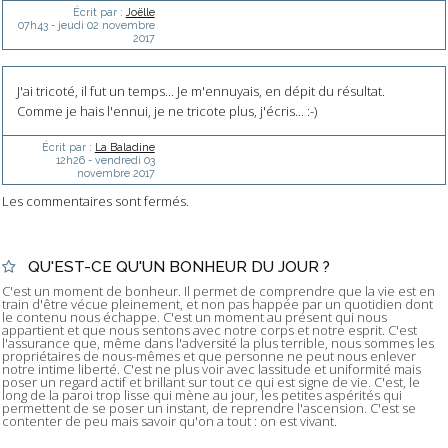
Écrit par :
Joëlle
07h43
-
jeudi 02
novembre
2017
J'ai tricoté, il fut un temps... Je m'ennuyais, en dépit du résultat.
Comme je hais l'ennui, je ne tricote plus, j'écris... :-)
Écrit par :
La Baladine
12h26
-
vendredi 03
novembre 2017
Les commentaires sont fermés.
QU'EST-CE QU'UN BONHEUR DU JOUR ?
C'est un moment de bonheur. Il permet de comprendre que la vie est en
train d'être vécue pleinement, et non pas happée par un quotidien dont
le contenu nous échappe. C'est un moment au présent qui nous
appartient et que nous sentons avec notre corps et notre esprit. C'est
l'assurance que, même dans l'adversité la plus terrible, nous sommes les
propriétaires de nous-mêmes et que personne ne peut nous enlever
notre intime liberté. C'est ne plus voir avec lassitude et uniformité mais
poser un regard actif et brillant sur tout ce qui est signe de vie. C'est, le
long de la paroi trop lisse qui mène au jour, les petites aspérités qui
permettent de se poser un instant, de reprendre l'ascension. C'est se
contenter de peu mais savoir qu'on a tout : on est vivant.