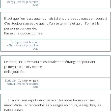
07h54
-
mardi 31
octobre
2017
Il faut que j'en fasse autant... mais j'ai encore des ouvrages en cours. :)
C'est toujours agréable quand l'un se termine et qu'on l'offre à la
personne concernée.
Passe une douce journée.
Écrit par :
Quichottine
08h02
-
mardi 31
octobre
2017
Le tricot, un univers qui m'est totalement étranger et pourtant
j'aimerais bien m'y mettre.
Belle journée.
Écrit par :
Cuisiner en paix
08h04
-
mardi 31
octobre
2017
.... Et laisser son esprit s'envoler avec les notes harmonieuses .... !
merci Marie... et reprendre les ouvrages en cours, les aiguilles, les
belles laines.