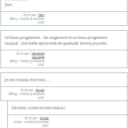
Den
Écrit par :
Den
08h13
-
mardi 31
octobre
2017
Un beau programme... de rangement et un beau programme
musical... Une belle après-midi de quiétude. Bonne journée.
Écrit par :
Verveine
sauvage
08h15
-
mardi 31
octobre
2017
Je me croierai chez moi ....
Écrit par :
Annie
08h49
-
mardi 31
octobre
2017
Désolée, croirai ira bien mieux !
Écrit par :
Annie
17h50
-
mardi 31
octobre
2017