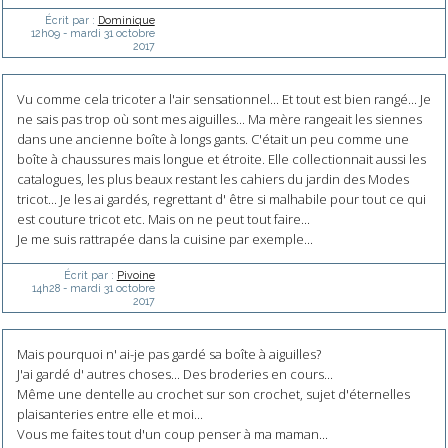
Écrit par :
Dominique
12h09
-
mardi 31
octobre
2017
Vu comme cela tricoter a l'air sensationnel... Et tout est bien rangé... Je
ne sais pas trop où sont mes aiguilles... Ma mère rangeait les siennes
dans une ancienne boîte à longs gants. C'était un peu comme une
boîte à chaussures mais longue et étroite. Elle collectionnait aussi les
catalogues, les plus beaux restant les cahiers du jardin des Modes
tricot... Je les ai gardés, regrettant d' être si malhabile pour tout ce qui
est couture tricot etc. Mais on ne peut tout faire...
Je me suis rattrapée dans la cuisine par exemple...
Écrit par :
Pivoine
14h28
-
mardi 31
octobre
2017
Mais pourquoi n' ai-je pas gardé sa boîte à aiguilles?
J'ai gardé d' autres choses... Des broderies en cours...
Même une dentelle au crochet sur son crochet, sujet d'éternelles
plaisanteries entre elle et moi...
Vous me faites tout d'un coup penser à ma maman...