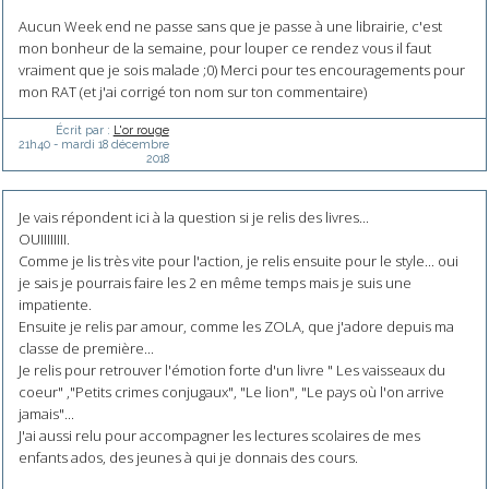
Aucun Week end ne passe sans que je passe à une librairie, c'est
mon bonheur de la semaine, pour louper ce rendez vous il faut
vraiment que je sois malade ;0) Merci pour tes encouragements pour
mon RAT (et j'ai corrigé ton nom sur ton commentaire)
Écrit par :
L'or rouge
21h40
-
mardi 18
décembre
2018
Je vais répondent ici à la question si je relis des livres...
OUIIIIIIII.
Comme je lis très vite pour l'action, je relis ensuite pour le style... oui
je sais je pourrais faire les 2 en même temps mais je suis une
impatiente.
Ensuite je relis par amour, comme les ZOLA, que j'adore depuis ma
classe de première...
Je relis pour retrouver l'émotion forte d'un livre " Les vaisseaux du
coeur" ,"Petits crimes conjugaux", "Le lion", "Le pays où l'on arrive
jamais"...
J'ai aussi relu pour accompagner les lectures scolaires de mes
enfants ados, des jeunes à qui je donnais des cours.