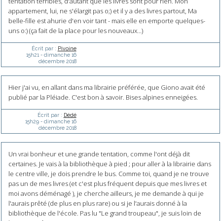
tentation terribles, d'autant que les livres sont pour rien. Mon
appartement, lui, ne s'élargit pas o;) et il y a des livres partout, Ma
belle-fille est ahurie d'en voir tant - mais elle en emporte quelques-
uns o:) (ça fait de la place pour les nouveaux...)
Écrit par :
Pivoine
15h21
-
dimanche 16
décembre 2018
Hier j'ai vu, en allant dans ma librairie préférée, que Giono avait été
publié par la Pléiade. C'est bon à savoir. Bises alpines enneigées.
Écrit par :
Dédé
15h29
-
dimanche 16
décembre 2018
Un vrai bonheur et une grande tentation, comme l'ont déjà dit
certaines. Je vais à la bibliothèque à pied ; pour aller à la librairie dans
le centre ville, je dois prendre le bus. Comme toi, quand je ne trouve
pas un de mes livres (et c'est plus fréquent depuis que mes livres et
moi avons déménagé ), je cherche ailleurs, je me demande à qui je
l'aurais prêté (de plus en plus rare) ou si je l'aurais donné à la
bibliothèque de l'école. Pas lu "Le grand troupeau", je suis loin de