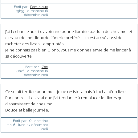
Écrit par :
Dominique
19h53
-
dimanche 16
décembre 2018
J'ai la chance aussi d'avoir une bonne librairie pas loin de chez moi et
c'est un de mes lieux de flânerie préféré . Il m'est arrivé aussi de
racheter des livres ...empruntés...
je ne connais pas bien Giono, vous me donnez envie de me lancer à
sa découverte .
Écrit par :
Zoé
21h28
-
dimanche 16
décembre 2018
Ce serait terrible pour moi... je ne résiste jamais à l'achat d'un livre.
Par contre... il est vrai que j'ai tendance à remplacer les livres qui
disparaissent de chez moi...
Douce et belle journée.
Écrit par :
Quichottine
11h08
-
lundi 17
décembre
2018