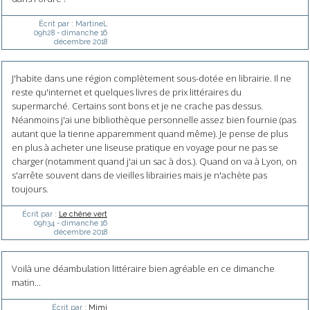
Écrit par :
MartineL
09h28
-
dimanche 16
décembre 2018
J'habite dans une région complètement sous-dotée en librairie. Il ne
reste qu'internet et quelques livres de prix littéraires du
supermarché. Certains sont bons et je ne crache pas dessus.
Néanmoins j'ai une bibliothèque personnelle assez bien fournie (pas
autant que la tienne apparemment quand même). Je pense de plus
en plus à acheter une liseuse pratique en voyage pour ne pas se
charger (notamment quand j'ai un sac à dos.). Quand on va à Lyon, on
s'arrête souvent dans de vieilles librairies mais je n'achète pas
toujours.
Écrit par :
Le chêne vert
09h34
-
dimanche 16
décembre 2018
Voilà une déambulation littéraire bien agréable en ce dimanche
matin...
Écrit par :
Mimi