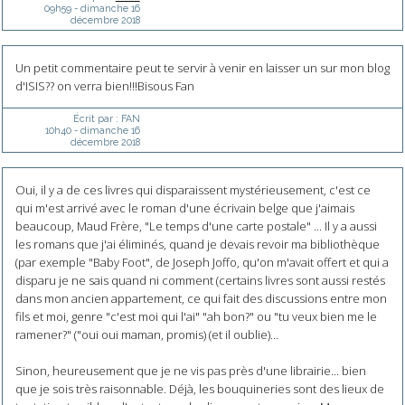
09h59
-
dimanche 16
décembre 2018
Un petit commentaire peut te servir à venir en laisser un sur mon blog
d'ISIS?? on verra bien!!!Bisous Fan
Écrit par :
FAN
10h40
-
dimanche 16
décembre 2018
Oui, il y a de ces livres qui disparaissent mystérieusement, c'est ce
qui m'est arrivé avec le roman d'une écrivain belge que j'aimais
beaucoup, Maud Frère, "Le temps d'une carte postale" ... Il y a aussi
les romans que j'ai éliminés, quand je devais revoir ma bibliothèque
(par exemple "Baby Foot", de Joseph Joffo, qu'on m'avait offert et qui a
disparu je ne sais quand ni comment (certains livres sont aussi restés
dans mon ancien appartement, ce qui fait des discussions entre mon
fils et moi, genre "c'est moi qui l'ai" "ah bon?" ou "tu veux bien me le
ramener?" ("oui oui maman, promis) (et il oublie)...
Sinon, heureusement que je ne vis pas près d'une librairie... bien
que je sois très raisonnable. Déjà, les bouquineries sont des lieux de