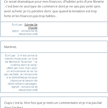
Ce serait dramatique pour mes finances, d'habiter près d'une librairie
: c'est bien le seul type de commerce dont je ne sais pas sortir sans
avoir acheté. Je n'y pénètre donc que quand la tentation est trop
forte et les finances pas trop faibles...
Écrit par :
Edmée De
Xhavée
09h17
-
dimanche 16
décembre 2018
MartineL
Écrit par :
Il m'est arrivé la
même chose avec un livre
de Bertrand Tavernier " Le
cinéma dans le sang"
offert par mon mari pour
un anniversaire.Je ne l'ai
pas racheté. Je l'emprunte
à la bibliothèque lorsque
j'éprouve le besoin de
relire certains passages.
09h26
-
dimanche 16
décembre 2018
Oups c'est la 1ère fois que je mets un commentaire et je n'ai pas fait
dans l'ordre !