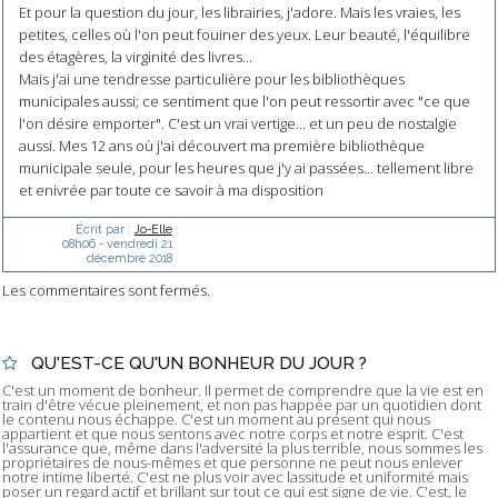
Et pour la question du jour, les librairies, j'adore. Mais les vraies, les
petites, celles où l'on peut fouiner des yeux. Leur beauté, l'équilibre
des étagères, la virginité des livres...
Mais j'ai une tendresse particulière pour les bibliothèques
municipales aussi; ce sentiment que l'on peut ressortir avec "ce que
l'on désire emporter". C'est un vrai vertige... et un peu de nostalgie
aussi. Mes 12 ans où j'ai découvert ma première bibliothèque
municipale seule, pour les heures que j'y ai passées... tellement libre
et enivrée par toute ce savoir à ma disposition
Écrit par :
Jo-Elle
08h06
-
vendredi 21
décembre 2018
Les commentaires sont fermés.
QU'EST-CE QU'UN BONHEUR DU JOUR ?
C'est un moment de bonheur. Il permet de comprendre que la vie est en
train d'être vécue pleinement, et non pas happée par un quotidien dont
le contenu nous échappe. C'est un moment au présent qui nous
appartient et que nous sentons avec notre corps et notre esprit. C'est
l'assurance que, même dans l'adversité la plus terrible, nous sommes les
propriétaires de nous-mêmes et que personne ne peut nous enlever
notre intime liberté. C'est ne plus voir avec lassitude et uniformité mais
poser un regard actif et brillant sur tout ce qui est signe de vie. C'est, le