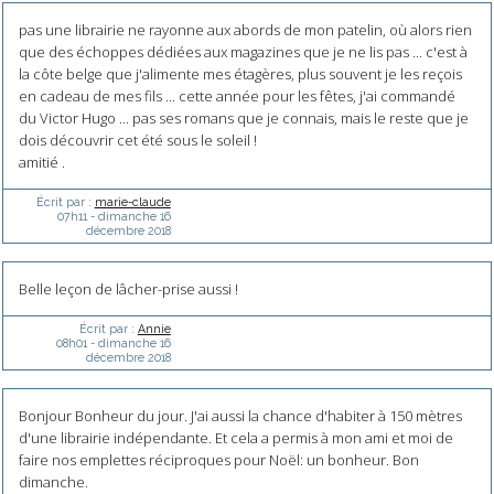
pas une librairie ne rayonne aux abords de mon patelin, où alors rien
que des échoppes dédiées aux magazines que je ne lis pas ... c'est à
la côte belge que j'alimente mes étagères, plus souvent je les reçois
en cadeau de mes fils ... cette année pour les fêtes, j'ai commandé
du Victor Hugo ... pas ses romans que je connais, mais le reste que je
dois découvrir cet été sous le soleil !
amitié .
Écrit par :
marie-claude
07h11
-
dimanche 16
décembre 2018
Belle leçon de lâcher-prise aussi !
Écrit par :
Annie
08h01
-
dimanche 16
décembre 2018
Bonjour Bonheur du jour. J'ai aussi la chance d'habiter à 150 mètres
d'une librairie indépendante. Et cela a permis à mon ami et moi de
faire nos emplettes réciproques pour Noël: un bonheur. Bon
dimanche.