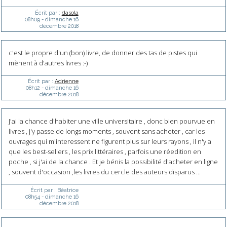
Écrit par :
dasola
08h09
-
dimanche 16
décembre 2018
c'est le propre d'un (bon) livre, de donner des tas de pistes qui
mènent à d'autres livres :-)
Écrit par :
Adrienne
08h12
-
dimanche 16
décembre 2018
J'ai la chance d'habiter une ville universitaire , donc bien pourvue en
livres , j'y passe de longs moments , souvent sans acheter , car les
ouvrages qui m'interessent ne figurent plus sur leurs rayons , il n'y a
que les best-sellers , les prix littéraires , parfois une réedition en
poche , si j'ai de la chance . Et je bénis la possibilité d'acheter en ligne
, souvent d'occasion ,les livres du cercle des auteurs disparus ...
Écrit par :
Béatrice
08h54
-
dimanche 16
décembre 2018