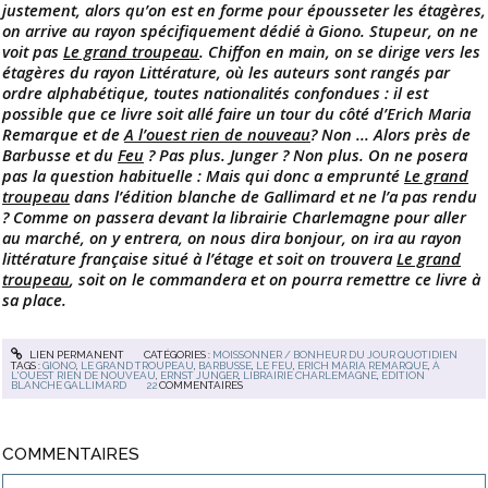
justement, alors qu’on est en forme pour épousseter les étagères,
on arrive au rayon spécifiquement dédié à Giono. Stupeur, on ne
voit pas
Le grand troupeau
. Chiffon en main, on se dirige vers les
étagères du rayon Littérature, où les auteurs sont rangés par
ordre alphabétique, toutes nationalités confondues : il est
possible que ce livre soit allé faire un tour du côté d’Erich Maria
Remarque et de
A l’ouest rien de nouveau
? Non ... Alors près de
Barbusse et du
Feu
? Pas plus. Junger ? Non plus. On ne posera
pas la question habituelle : Mais qui donc a emprunté
Le grand
troupeau
dans l’édition blanche de Gallimard et ne l’a pas rendu
? Comme on passera devant la librairie Charlemagne pour aller
au marché, on y entrera, on nous dira bonjour, on ira au rayon
littérature française situé à l’étage et soit on trouvera
Le grand
troupeau
, soit on le commandera et on pourra remettre ce livre à
sa place.
LIEN PERMANENT
CATÉGORIES :
MOISSONNER / BONHEUR DU JOUR QUOTIDIEN
TAGS :
GIONO
,
LE GRAND TROUPEAU
,
BARBUSSE
,
LE FEU
,
ERICH MARIA REMARQUE
,
À
L'OUEST RIEN DE NOUVEAU
,
ERNST JUNGER
,
LIBRAIRIE CHARLEMAGNE
,
ÉDITION
BLANCHE GALLIMARD
22
COMMENTAIRES
COMMENTAIRES