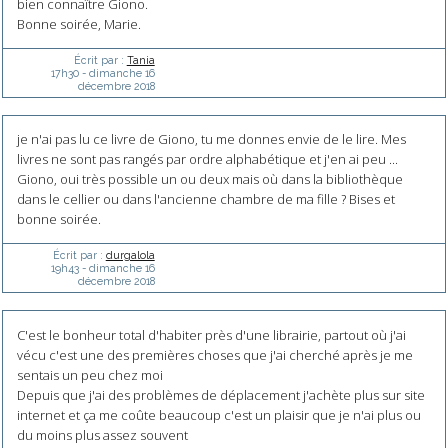
bien connaître Giono.
Bonne soirée, Marie.
Écrit par :
Tania
17h30
-
dimanche 16
décembre 2018
je n'ai pas lu ce livre de Giono, tu me donnes envie de le lire. Mes
livres ne sont pas rangés par ordre alphabétique et j'en ai peu ...
Giono, oui très possible un ou deux mais où dans la bibliothèque
dans le cellier ou dans l'ancienne chambre de ma fille ? Bises et
bonne soirée.
Écrit par :
durgalola
19h43
-
dimanche 16
décembre 2018
C'est le bonheur total d'habiter près d'une librairie, partout où j'ai
vécu c'est une des premières choses que j'ai cherché après je me
sentais un peu chez moi
Depuis que j'ai des problèmes de déplacement j'achète plus sur site
internet et ça me coûte beaucoup c'est un plaisir que je n'ai plus ou
du moins plus assez souvent