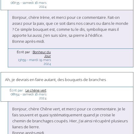
06h35
-
samedi 16
mars
2024
Bonjour, chère Irène, et merci pour ce commentaire. Fait-on
assez pour la paix, que ce soit dans nos cœurs ou dans le monde
? Ce simple bouquet est, comme tu le dis, symbolique mais il
apporte lui aussi, j'en suis sûre, sa pierre à l'édifice.
Bonne après-midi.
Écrit par :
Bonheur du
Jour
13h59
-
mardi 19
mars
2024
Ah, je devrais en faire autant, des bouquets de branches
Écrit par :
Le chêne vert
08h54
-
samedi 16
mars
2024
Bonjour, chère Chêne vert, et merci pour ce commentaire. Je le
fais souvent et quasi systématiquement quand je croise le
chemin de branchages coupés. Hier, j'ai ainsi récupéré plusieurs
lianes de lierre.
Bonne après-midi.