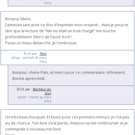
2024
Bonjour Marie,
J'aimerais tant avoir ce don d'exprimer mon ressenti... mais je peux te
dire que la lecture de "Ma vie était un fusil chargé" me touche
profondément. Merci de l'avoir écrit !
Passe un beau dimanche. Je t'embrasse.
Écrit par :
Pahi
13h44
-
samedi 16
mars
2024
Bonjour, chère Pahi, et merci pour ce commentaire. Infiniment.
Bonne après-midi.
Écrit par :
Bonheur du
Jour
14h07
-
mardi 19
mars
2024
Un très beau bouquet. Et bravo pour ces premiers retours. Je n'ai pas
eu de chance. Ton livre s'est perdu. Amazon va me rembourser et je
commande à nouveau ton livre.
Bises