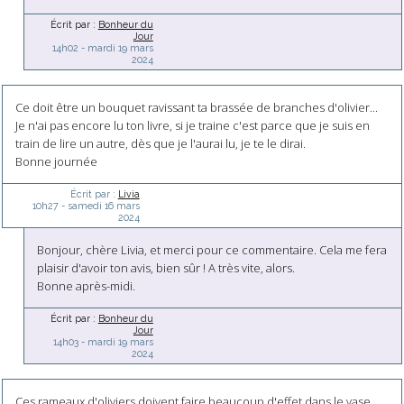
Écrit par :
Bonheur du
Jour
14h02
-
mardi 19
mars
2024
Ce doit être un bouquet ravissant ta brassée de branches d'olivier...
Je n'ai pas encore lu ton livre, si je traine c'est parce que je suis en
train de lire un autre, dès que je l'aurai lu, je te le dirai.
Bonne journée
Écrit par :
Livia
10h27
-
samedi 16
mars
2024
Bonjour, chère Livia, et merci pour ce commentaire. Cela me fera
plaisir d'avoir ton avis, bien sûr ! A très vite, alors.
Bonne après-midi.
Écrit par :
Bonheur du
Jour
14h03
-
mardi 19
mars
2024
Ces rameaux d'oliviers doivent faire beaucoup d'effet dans le vase.