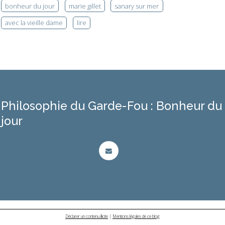
bonheur du jour
marie gillet
sanary sur mer
avec la vieille dame
lire
Philosophie du Garde-Fou : Bonheur du
jour
Déclarer un contenu illicite
|
Mentions légales de ce blog