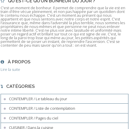
QU'EST-CE QU'UN BONHEUR DU JOUR ?
C'est un moment de bonheur. Il permet de comprendre que la vie est en
train d'être vécue pleinement, et non pas happée par un quotidien dont
le contenu nous échappe. C'est un moment au présent qui nous
appartient et que nous sentons avec notre corps et notre esprit. C'est
l'assurance que, même dans l'adversité la plus terrible, nous sommes les
propriétaires de nous-mêmes et que personne ne peut nous enlever
notre intime liberté. C'est ne plus voir avec lassitude et uniformité mais
poser un regard actif et brillant sur tout ce qui est signe de vie. C'est, le
long de la paroi trop lisse qui mène au jour, les petites aspérités qui
permettent de se poser un instant, de reprendre l'ascension. C'est se
contenter de peu mais savoir qu'on a tout : on est vivant.
À PROPOS
Lire la suite
CATÉGORIES
CONTEMPLER / Le tableau du jour
CONTEMPLER / Liste de contemplation
CONTEMPLER / Pages du ciel
CUISINER / Dans la cuisine