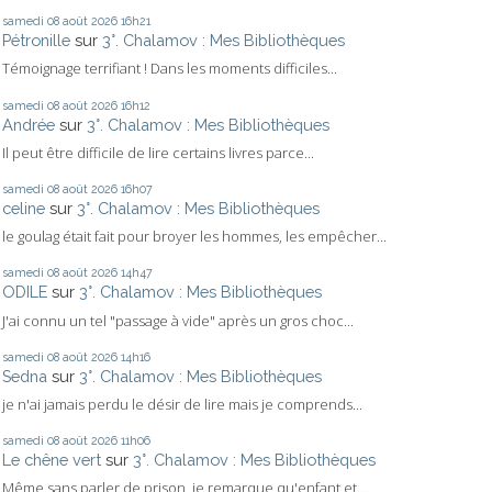
samedi 08
août 2026
16h21
Pétronille
sur
3°. Chalamov : Mes Bibliothèques
Témoignage terrifiant ! Dans les moments difficiles...
samedi 08
août 2026
16h12
Andrée
sur
3°. Chalamov : Mes Bibliothèques
Il peut être difficile de lire certains livres parce...
samedi 08
août 2026
16h07
celine
sur
3°. Chalamov : Mes Bibliothèques
le goulag était fait pour broyer les hommes, les empêcher...
samedi 08
août 2026
14h47
ODILE
sur
3°. Chalamov : Mes Bibliothèques
J'ai connu un tel "passage à vide" après un gros choc...
samedi 08
août 2026
14h16
Sedna
sur
3°. Chalamov : Mes Bibliothèques
je n'ai jamais perdu le désir de lire mais je comprends...
samedi 08
août 2026
11h06
Le chêne vert
sur
3°. Chalamov : Mes Bibliothèques
Même sans parler de prison, je remarque qu'enfant et...