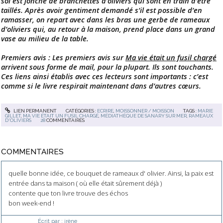
sol est jonché de branchettes d’oliviers qui sont en train d’être
taillés. Après avoir gentiment demandé s’il est possible d’en
ramasser, on repart avec dans les bras une gerbe de rameaux
d’oliviers qui, au retour à la maison, prend place dans un grand
vase au milieu de la table.
Premiers avis : Les premiers avis sur
Ma vie était un fusil chargé
arrivent sous forme de mail, pour la plupart. Ils sont touchants.
Ces liens ainsi établis avec ces lecteurs sont importants : c’est
comme si le livre respirait maintenant dans d’autres cœurs.
LIEN PERMANENT
CATÉGORIES :
ECRIRE
,
MOISSONNER / MOISSON
TAGS :
MARIE
GILLET
,
MA VIE ÉTAIT UN FUSIL CHARGÉ
,
MÉDIATHÈQUE DE SANARY SUR MER
,
RAMEAUX
D'OLIVIERS
28
COMMENTAIRES
COMMENTAIRES
quelle bonne idée, ce bouquet de rameaux d' olivier. Ainsi, la paix est
entrée dans ta maison ( où elle était sûrement déjà )
contente que ton livre trouve des échos
bon week-end !
Écrit par :
irène