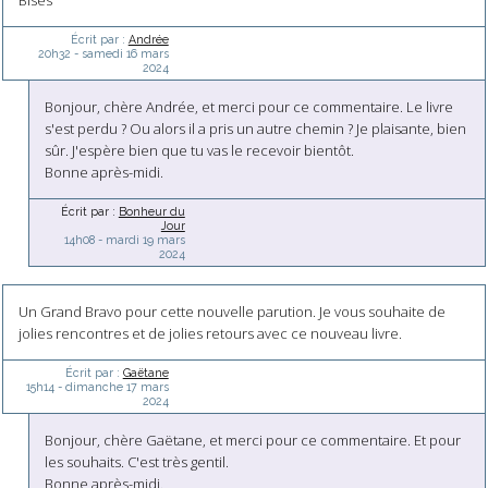
Écrit par :
Andrée
20h32
-
samedi 16
mars
2024
Bonjour, chère Andrée, et merci pour ce commentaire. Le livre
s'est perdu ? Ou alors il a pris un autre chemin ? Je plaisante, bien
sûr. J'espère bien que tu vas le recevoir bientôt.
Bonne après-midi.
Écrit par :
Bonheur du
Jour
14h08
-
mardi 19
mars
2024
Un Grand Bravo pour cette nouvelle parution. Je vous souhaite de
jolies rencontres et de jolies retours avec ce nouveau livre.
Écrit par :
Gaëtane
15h14
-
dimanche 17
mars
2024
Bonjour, chère Gaëtane, et merci pour ce commentaire. Et pour
les souhaits. C'est très gentil.
Bonne après-midi.