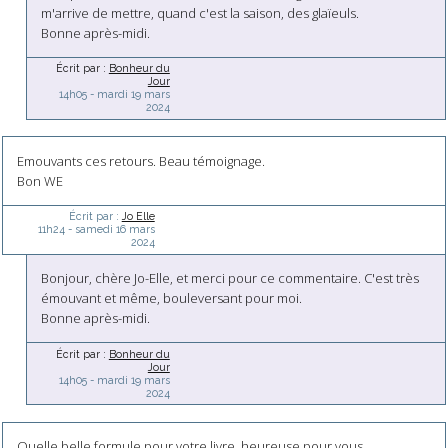
m'arrive de mettre, quand c'est la saison, des glaïeuls.
Bonne après-midi.
Écrit par :
Bonheur du
Jour
14h05
-
mardi 19
mars
2024
Emouvants ces retours. Beau témoignage.
Bon WE
Écrit par :
Jo Elle
11h24
-
samedi 16
mars
2024
Bonjour, chère Jo-Elle, et merci pour ce commentaire. C'est très
émouvant et même, bouleversant pour moi.
Bonne après-midi.
Écrit par :
Bonheur du
Jour
14h05
-
mardi 19
mars
2024
Quelle belle formule pour votre livre, heureuse pour vous.