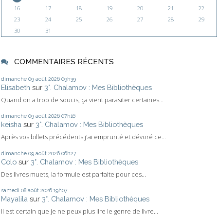
16
17
18
19
20
21
22
23
24
25
26
27
28
29
30
31
COMMENTAIRES RÉCENTS
dimanche 09
août 2026
09h39
Elisabeth
sur
3°. Chalamov : Mes Bibliothèques
Quand on a trop de soucis, ça vient parasiter certaines...
dimanche 09
août 2026
07h16
keisha
sur
3°. Chalamov : Mes Bibliothèques
Après vos billets précédents j'ai emprunté et dévoré ce...
dimanche 09
août 2026
06h27
Colo
sur
3°. Chalamov : Mes Bibliothèques
Des livres muets, la formule est parfaite pour ces...
samedi 08
août 2026
19h07
Mayalila
sur
3°. Chalamov : Mes Bibliothèques
Il est certain que je ne peux plus lire le genre de livre...