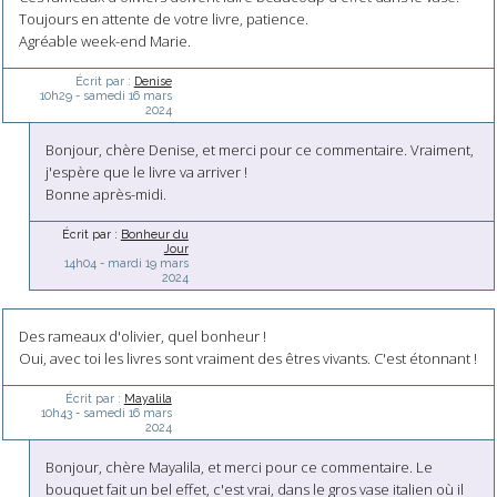
Toujours en attente de votre livre, patience.
Agréable week-end Marie.
Écrit par :
Denise
10h29
-
samedi 16
mars
2024
Bonjour, chère Denise, et merci pour ce commentaire. Vraiment,
j'espère que le livre va arriver !
Bonne après-midi.
Écrit par :
Bonheur du
Jour
14h04
-
mardi 19
mars
2024
Des rameaux d'olivier, quel bonheur !
Oui, avec toi les livres sont vraiment des êtres vivants. C'est étonnant !
Écrit par :
Mayalila
10h43
-
samedi 16
mars
2024
Bonjour, chère Mayalila, et merci pour ce commentaire. Le
bouquet fait un bel effet, c'est vrai, dans le gros vase italien où il