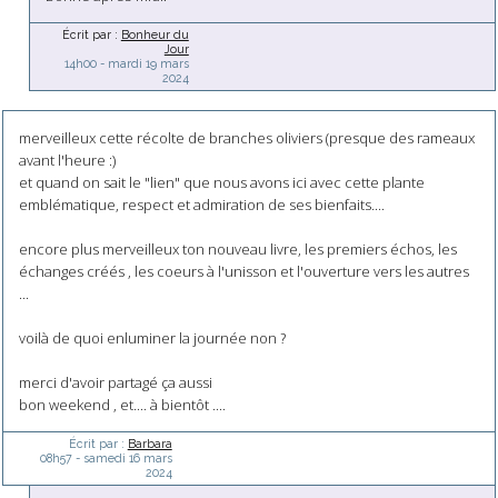
Écrit par :
Bonheur du
Jour
14h00
-
mardi 19
mars
2024
merveilleux cette récolte de branches oliviers (presque des rameaux
avant l'heure :)
et quand on sait le "lien" que nous avons ici avec cette plante
emblématique, respect et admiration de ses bienfaits....
encore plus merveilleux ton nouveau livre, les premiers échos, les
échanges créés , les coeurs à l'unisson et l'ouverture vers les autres
...
voilà de quoi enluminer la journée non ?
merci d'avoir partagé ça aussi
bon weekend , et.... à bientôt ....
Écrit par :
Barbara
08h57
-
samedi 16
mars
2024