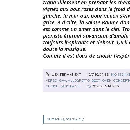
tranquillement en prenant les chemi
vignes aux bois roses dans le froi
gauche, la mer qui, pour mieux s’env
grise. A droite, la Sainte Baume don
est comme un amer dans le ciel. T
pianiste éternel s’avancent d’amble,
toujours inspirants et debout. Qu’il 
doute la musique.
Comme il est doux de choisir l’espér
LIEN PERMANENT
CATÉGORIES :
MOISSONNE
KERSCHOVA
,
ALLEGRETTO
,
BEETHOVEN
,
CONCERTO
CHOISIT DANS LA VIE
23
COMMENTAIRES
samedi 25
mars 2017