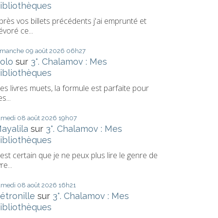
ibliothèques
près vos billets précédents j'ai emprunté et
évoré ce...
imanche 09
août 2026
06h27
olo
sur
3°. Chalamov : Mes
ibliothèques
es livres muets, la formule est parfaite pour
s...
amedi 08
août 2026
19h07
ayalila
sur
3°. Chalamov : Mes
ibliothèques
l est certain que je ne peux plus lire le genre de
vre...
amedi 08
août 2026
16h21
étronille
sur
3°. Chalamov : Mes
ibliothèques