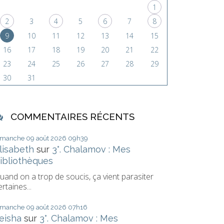
1
2
3
4
5
6
7
8
9
10
11
12
13
14
15
16
17
18
19
20
21
22
23
24
25
26
27
28
29
30
31
COMMENTAIRES RÉCENTS
imanche 09
août 2026
09h39
lisabeth
sur
3°. Chalamov : Mes
ibliothèques
uand on a trop de soucis, ça vient parasiter
ertaines...
imanche 09
août 2026
07h16
eisha
sur
3°. Chalamov : Mes