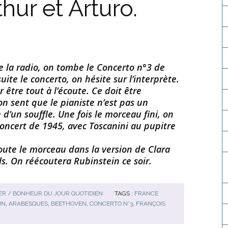
hur et Arturo.
e la radio, on tombe le Concerto n°3 de
ite le concerto, on hésite sur l’interprète.
 être tout à l’écoute. Ce doit être
 on sent que le pianiste n’est pas un
 d’un souffle. Une fois le morceau fini, on
 concert de 1945, avec Toscanini au pupitre
ute le morceau dans la version de Clara
ls. On réécoutera Rubinstein ce soir.
R / BONHEUR DU JOUR QUOTIDIEN
TAGS :
FRANCE
IN
,
ARABESQUES
,
BEETHOVEN
,
CONCERTO N°3
,
FRANÇOIS