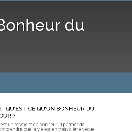
 Bonheur du
QU'EST-CE QU'UN BONHEUR DU
OUR ?
'est un moment de bonheur. Il permet de
omprendre que la vie est en train d'être vécue