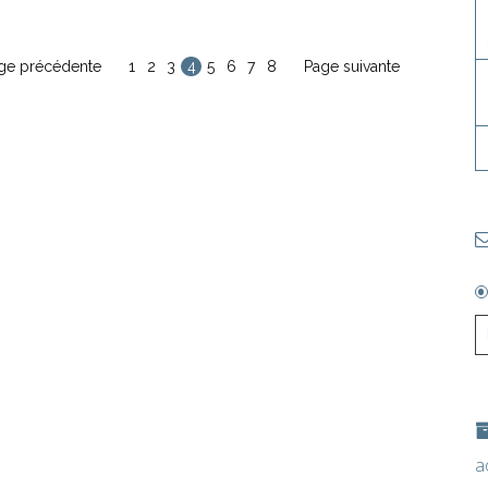
ge précédente
1
2
3
4
5
6
7
8
Page suivante
a