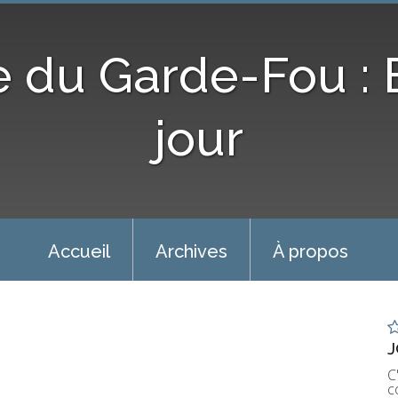
e du Garde-Fou :
jour
Accueil
Archives
À propos
J
C
c