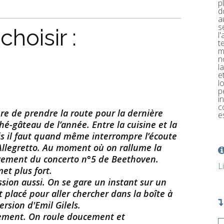
p
d
a
s
hoisir :
l
t
m
n
l
e
l
p
i
c
eure de prendre la route pour la dernière
e
hé-gâteau de l’année. Entre la cuisine et la
ais il faut quand même interrompre l’écoute
Allegretto. Au moment où on rallume la
vement du concerto n°5 de Beethoven.
L
et plus fort.
sion aussi. On se gare un instant sur un
placé pour aller chercher dans la boîte à
rsion d'Emil Gilels.
ement. On roule doucement et