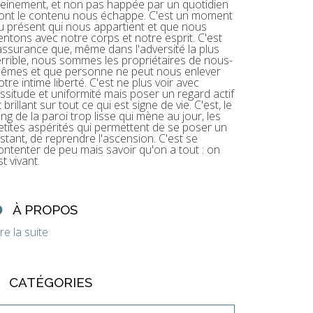
leinement, et non pas happée par un quotidien
ont le contenu nous échappe. C'est un moment
u présent qui nous appartient et que nous
entons avec notre corps et notre esprit. C'est
'assurance que, même dans l'adversité la plus
errible, nous sommes les propriétaires de nous-
êmes et que personne ne peut nous enlever
otre intime liberté. C'est ne plus voir avec
assitude et uniformité mais poser un regard actif
t brillant sur tout ce qui est signe de vie. C'est, le
ong de la paroi trop lisse qui mène au jour, les
etites aspérités qui permettent de se poser un
nstant, de reprendre l'ascension. C'est se
ontenter de peu mais savoir qu'on a tout : on
st vivant.
À PROPOS
ire la suite
CATÉGORIES