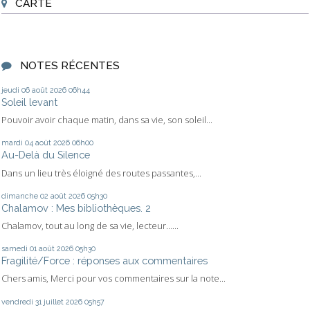
CARTE
NOTES RÉCENTES
jeudi 06
août 2026
06h44
Soleil levant
Pouvoir avoir chaque matin, dans sa vie, son soleil...
mardi 04
août 2026
06h00
Au-Delà du Silence
Dans un lieu très éloigné des routes passantes,...
dimanche 02
août 2026
05h30
Chalamov : Mes bibliothèques. 2
Chalamov, tout au long de sa vie, lecteur…...
samedi 01
août 2026
05h30
Fragilité/Force : réponses aux commentaires
Chers amis, Merci pour vos commentaires sur la note...
vendredi 31
juillet 2026
05h57