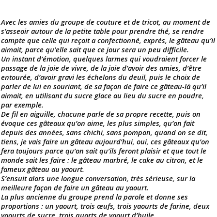
Avec les amies du groupe de couture et de tricot, au moment de
s’asseoir autour de la petite table pour prendre thé, se rendre
compte que celle qui reçoit a confectionné, exprès, le gâteau qu’il
aimait, parce qu’elle sait que ce jour sera un peu difficile.
Un instant d’émotion, quelques larmes qui voudraient forcer le
passage de la joie de vivre, de la joie d’avoir des amies, d’être
entourée, d’avoir gravi les échelons du deuil, puis le choix de
parler de lui en souriant, de sa façon de faire ce gâteau-là qu’il
aimait, en utilisant du sucre glace au lieu du sucre en poudre,
par exemple.
De fil en aiguille, chacune parle de sa propre recette, puis on
évoque ces gâteaux qu’on aime, les plus simples, qu’on fait
depuis des années, sans chichi, sans pompon, quand on se dit,
tiens, je vais faire un gâteau aujourd’hui, oui, ces gâteaux qu’on
fera toujours parce qu’on sait qu’ils feront plaisir et que tout le
monde sait les faire : le gâteau marbré, le cake au citron, et le
fameux gâteau au yaourt.
S’ensuit alors une longue conversation, très sérieuse, sur la
meilleure façon de faire un gâteau au yaourt.
La plus ancienne du groupe prend la parole et donne ses
proportions : un yaourt, trois œufs, trois yaourts de farine, deux
yaourts de sucre, trois quarts de yaourt d’huile.