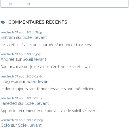
30
31
COMMENTAIRES RÉCENTS
vendredi 07
août 2026
17h35
Enitram
sur
Soleil levant
Le soleil se lève et une journée s'annonce ! La vie est...
vendredi 07
août 2026
13h51
Andrée
sur
Soleil levant
Dans ma maison, je ne vois qu'en hiver le soleil leva.nt....
vendredi 07
août 2026
09h29
lizagrece
sur
Soleil levant
Je dors toujours sans fermer les volets pour bénéficier...
vendredi 07
août 2026
08h13
Tanette2
sur
Soleil levant
Apprécier et remercier de pouvoir voir le soleil se lever...
vendredi 07
août 2026
08h05
Colo
sur
Soleil levant