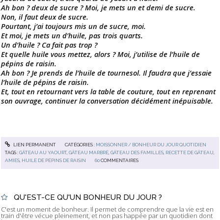
Ah bon ? deux de sucre ? Moi, je mets un et demi de sucre.
Non, il faut deux de sucre.
Pourtant, j’ai toujours mis un de sucre, moi.
Et moi, je mets un d’huile, pas trois quarts.
Un d’huile ? Ca fait pas trop ?
Et quelle huile vous mettez, alors ? Moi, j’utilise de l’huile de
pépins de raisin.
Ah bon ? Je prends de l’huile de tournesol. Il faudra que j’essaie
l’huile de pépins de raisin.
Et, tout en retournant vers la table de couture, tout en reprenant
son ouvrage, continuer la conversation décidément inépuisable.
LIEN PERMANENT
CATÉGORIES :
MOISSONNER / BONHEUR DU JOUR QUOTIDIEN
TAGS :
GÂTEAU AU YAOURT
,
GÂTEAU MARBRÉ
,
GÂTEAU DES FAMILLES
,
RECETTE DE GÂTEAU
,
AMIES
,
HUILE DE PÉPINS DE RAISIN
60
COMMENTAIRES
QU'EST-CE QU'UN BONHEUR DU JOUR ?
C'est un moment de bonheur. Il permet de comprendre que la vie est en
train d'être vécue pleinement, et non pas happée par un quotidien dont