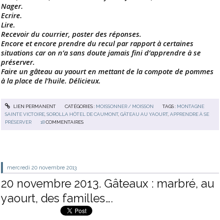
Nager.
Ecrire.
Lire.
Recevoir du courrier, poster des réponses.
Encore et encore prendre du recul par rapport à certaines
situations car on n’a sans doute jamais fini d’apprendre à se
préserver.
Faire un gâteau au yaourt en mettant de la compote de pommes
à la place de l’huile. Délicieux.
LIEN PERMANENT
CATÉGORIES :
MOISSONNER / MOISSON
TAGS :
MONTAGNE
SAINTE VICTOIRE
,
SOROLLA HÔTEL DE CAUMONT
,
GÂTEAU AU YAOURT
,
APPRENDRE À SE
PRÉSERVER
18
COMMENTAIRES
mercredi 20
novembre 2013
20 novembre 2013. Gâteaux : marbré, au
yaourt, des familles….