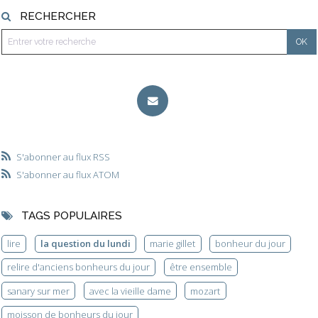
RECHERCHER
S'abonner au flux RSS
S'abonner au flux ATOM
TAGS POPULAIRES
lire
la question du lundi
marie gillet
bonheur du jour
relire d'anciens bonheurs du jour
être ensemble
sanary sur mer
avec la vieille dame
mozart
moisson de bonheurs du jour